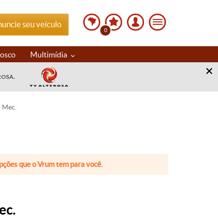
uncie seu veículo
0
nosco
Multimídia
ROSA.
p Mec.
 opções que o Vrum tem para você.
ec.