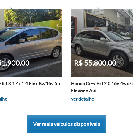
51.900,00
R$ 55.800,00
it LX 1.4/ 1.4 Flex 8v/16v 5p
Honda Cr-v Exl 2.0 16v 4wd/
Flexone Aut.
alhe
ver detalhe
Ver mais veículos disponíveis