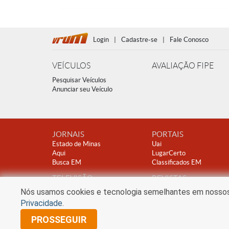
Login
|
Cadastre-se
|
Fale Conosco
VEÍCULOS
AVALIAÇÃO FIPE
Pesquisar Veículos
Anunciar seu Veículo
JORNAIS
PORTAIS
Estado de Minas
Uai
Aqui
LugarCerto
Busca EM
Classificados EM
TELEVISÃO
REVISTAS
TV Alterosa
Encontro
Nós usamos cookies e tecnologia semelhantes em nossos s
Clube A
Privacidade
.
PROSSEGUIR