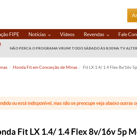
An
ação FIPE
Notícias
Vídeos
Revendas
Fale Co
NÃO PERCA O PROGRAMA VRUM! TODO SÁBADO ÀS 8:30 NA TV ALTE
inas
Honda Fit em Conceição de Minas
Fit LX 1.4/ 1.4 Flex 8v/16v 5
endido ou está indisponível, mas não se preocupe veja abaixo outras
nda Fit LX 1.4/ 1.4 Flex 8v/16v 5p M