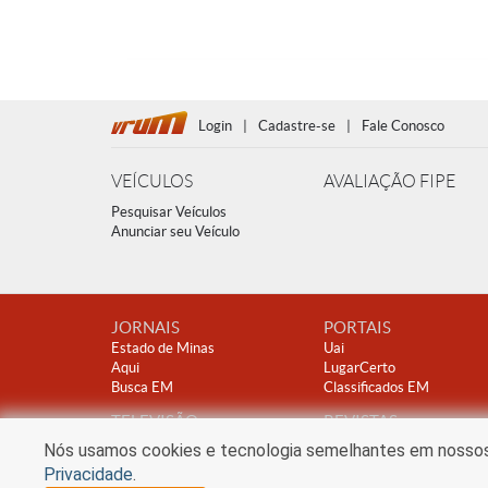
Login
|
Cadastre-se
|
Fale Conosco
VEÍCULOS
AVALIAÇÃO FIPE
Pesquisar Veículos
Anunciar seu Veículo
JORNAIS
PORTAIS
Estado de Minas
Uai
Aqui
LugarCerto
Busca EM
Classificados EM
TELEVISÃO
REVISTAS
TV Alterosa
Encontro
Nós usamos cookies e tecnologia semelhantes em nossos s
Clube A
Privacidade
.