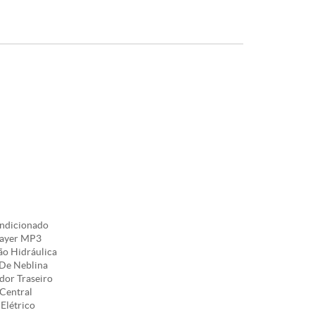
ndicionado
ayer MP3
o Hidráulica
De Neblina
or Traseiro
Central
Elétrico