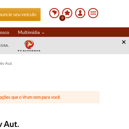
uncie seu veículo
0
nosco
Multimídia
ROSA.
6v Aut.
 opções que o Vrum tem para você.
v Aut.