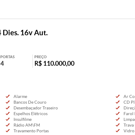
 Dies. 16v Aut.
PORTAS
PREÇO
4
R$ 110.000,00
Alarme
Ar Co
Bancos De Couro
CD Pl
Desembaçador Traseiro
Direçã
Espelhos Elétricos
Farol 
Insulfilme
Limpad
Rádio AM\FM
Trava 
Travamento Portas
Vidro 