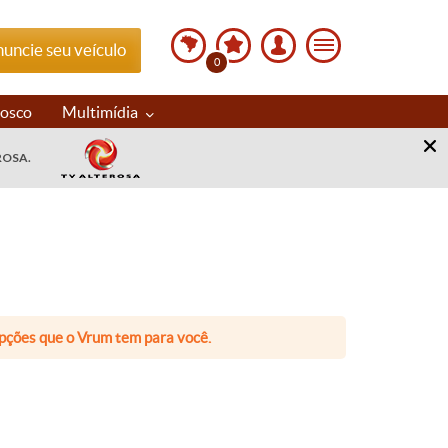
uncie seu veículo
0
nosco
Multimídia
ROSA.
 opções que o Vrum tem para você.