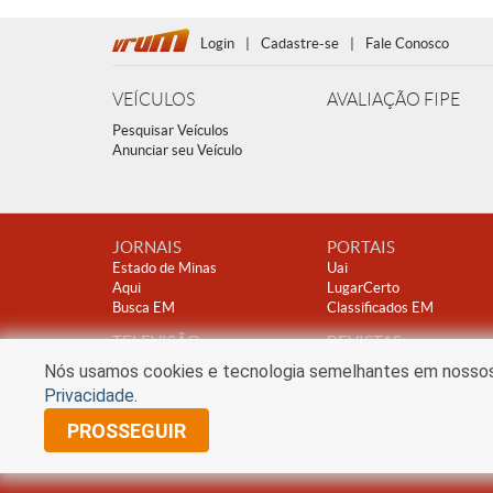
Login
|
Cadastre-se
|
Fale Conosco
VEÍCULOS
AVALIAÇÃO FIPE
Pesquisar Veículos
Anunciar seu Veículo
JORNAIS
PORTAIS
Estado de Minas
Uai
Aqui
LugarCerto
Busca EM
Classificados EM
TELEVISÃO
REVISTAS
TV Alterosa
Encontro
Nós usamos cookies e tecnologia semelhantes em nossos s
Clube A
Privacidade
.
PROSSEGUIR