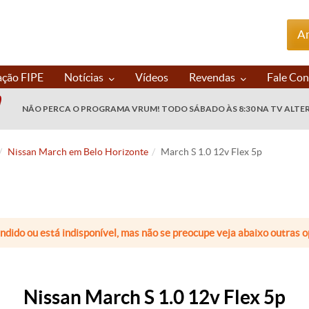
An
ação FIPE
Notícias
Vídeos
Revendas
Fale Co
NÃO PERCA O PROGRAMA VRUM! TODO SÁBADO ÀS 8:30 NA TV ALTE
Nissan March em Belo Horizonte
March S 1.0 12v Flex 5p
endido ou está indisponível, mas não se preocupe veja abaixo outras
Nissan March S 1.0 12v Flex 5p