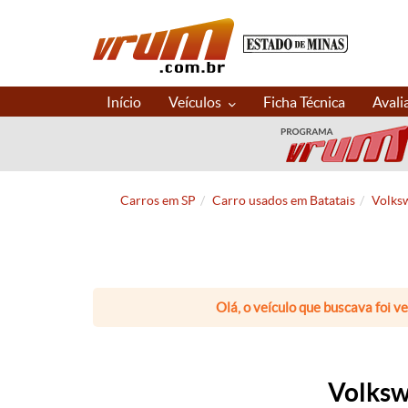
Início
Veículos
Ficha Técnica
Avali
Carros em SP
Carro usados em Batatais
Volksw
Olá, o veículo que buscava foi v
Volkswa