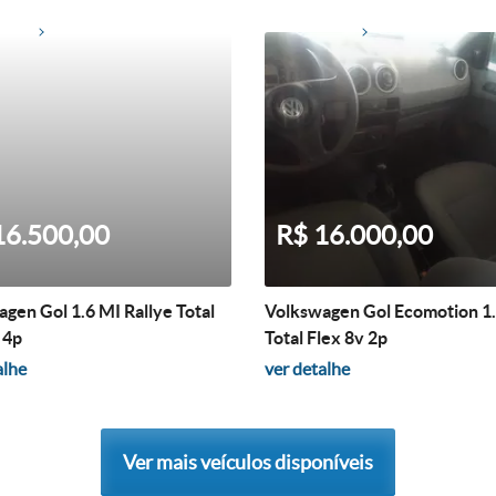
16.500,00
R$ 16.000,00
gen Gol 1.6 MI Rallye Total
Volkswagen Gol Ecomotion 1
 4p
Total Flex 8v 2p
alhe
ver detalhe
Ver mais veículos disponíveis