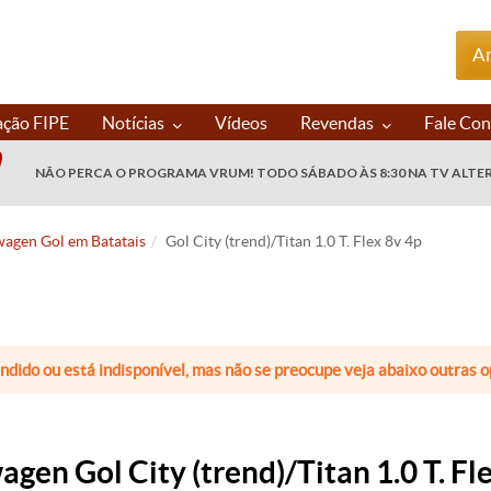
An
ação FIPE
Notícias
Vídeos
Revendas
Fale Co
NÃO PERCA O PROGRAMA VRUM! TODO SÁBADO ÀS 8:30 NA TV ALTE
agen Gol em Batatais
Gol City (trend)/Titan 1.0 T. Flex 8v 4p
endido ou está indisponível, mas não se preocupe veja abaixo outras
gen Gol City (trend)/Titan 1.0 T. Fl