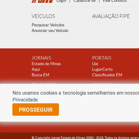
Login
|
Cadastre-se
|
Fale Conosco
VEÍCULOS
AVALIAÇÃO FIPE
Pesquisar Veículos
Anunciar seu Veículo
JORNAIS
PORTAIS
Estado de Minas
Uai
Aqui
LugarCerto
Busca EM
Classificados EM
TELEVISÃO
REVISTAS
TV Alterosa
Encontro
Nós usamos cookies e tecnologia semelhantes em nossos s
Clube A
Privacidade
.
PROSSEGUIR
© Copyright Jornal Estado de Minas 2000 -
2018
. Todos os direitos reser