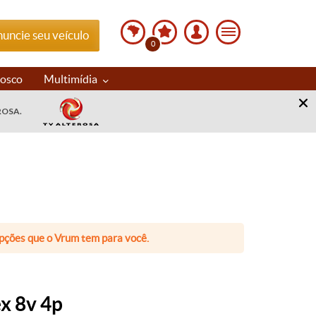
uncie seu veículo
0
nosco
Multimídia
ROSA.
 opções que o Vrum tem para você.
ex 8v 4p