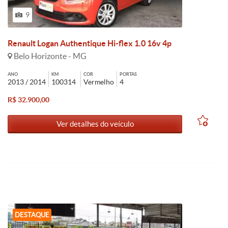
9
Renault Logan Authentique Hi-flex 1.0 16v 4p
Belo Horizonte - MG
ANO
KM
COR
PORTAS
2013 / 2014
100314
Vermelho
4
R$ 32.900,00
Ver detalhes do veículo
DESTAQUE