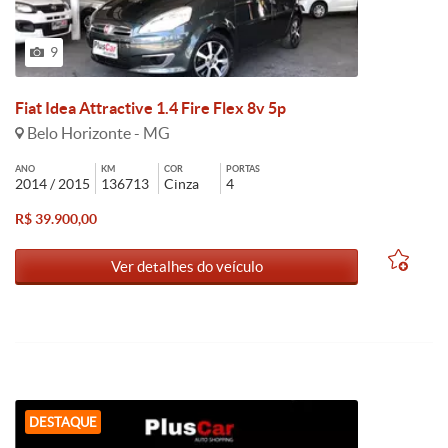
9
Fiat Idea Attractive 1.4 Fire Flex 8v 5p
Belo Horizonte - MG
ANO
KM
COR
PORTAS
2014 / 2015
136713
Cinza
4
R$ 39.900,00
Ver detalhes do veículo
DESTAQUE