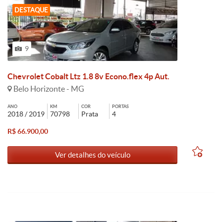
DESTAQUE
9
Chevrolet Cobalt Ltz 1.8 8v Econo.flex 4p Aut.
Belo Horizonte - MG
ANO
KM
COR
PORTAS
2018 / 2019
70798
Prata
4
R$ 66.900,00
Ver detalhes do veículo