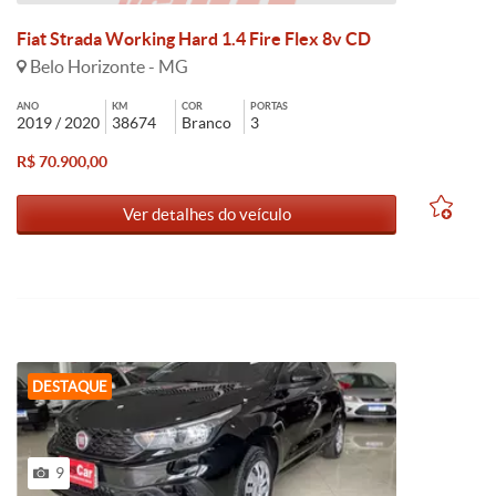
Fiat Strada Working Hard 1.4 Fire Flex 8v CD
Belo Horizonte - MG
ANO
KM
COR
PORTAS
2019 / 2020
38674
Branco
3
R$ 70.900,00
Ver detalhes do veículo
DESTAQUE
9