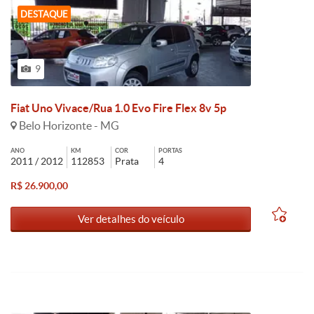
DESTAQUE
9
Fiat Uno Vivace/Rua 1.0 Evo Fire Flex 8v 5p
Belo Horizonte - MG
ANO
KM
COR
PORTAS
2011 / 2012
112853
Prata
4
R$ 26.900,00
Ver detalhes do veículo