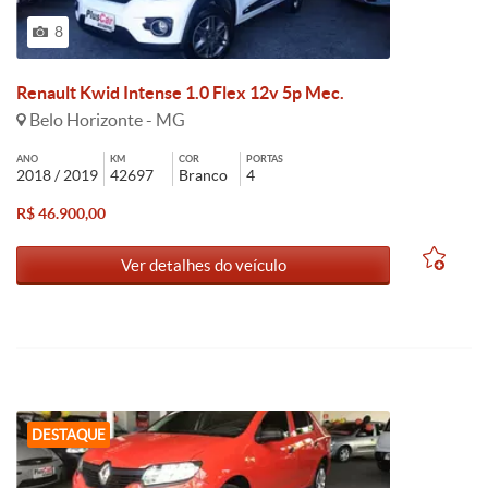
8
Renault Kwid Intense 1.0 Flex 12v 5p Mec.
Belo Horizonte - MG
ANO
KM
COR
PORTAS
2018 / 2019
42697
Branco
4
R$ 46.900,00
Ver detalhes do veículo
DESTAQUE