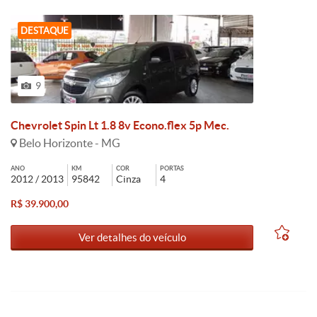
DESTAQUE
9
Chevrolet Spin Lt 1.8 8v Econo.flex 5p Mec.
Belo Horizonte - MG
ANO
KM
COR
PORTAS
2012 / 2013
95842
Cinza
4
R$ 39.900,00
Ver detalhes do veículo