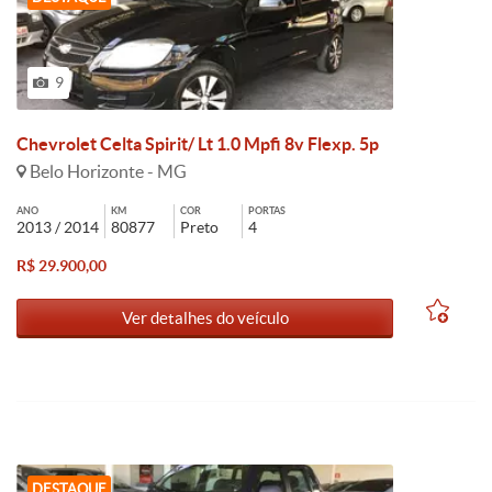
9
Chevrolet Celta Spirit/ Lt 1.0 Mpfi 8v Flexp. 5p
Belo Horizonte - MG
ANO
KM
COR
PORTAS
2013 / 2014
80877
Preto
4
R$ 29.900,00
Ver detalhes do veículo
DESTAQUE