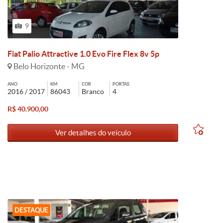
9
Fiat Palio Attractive 1.0 Evo Fire Flex 8v 5p
Belo Horizonte - MG
ANO
KM
COR
PORTAS
2016 / 2017
86043
Branco
4
R$ 40.900,00
Ver detalhes do veículo
DESTAQUE