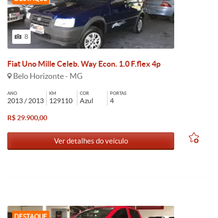
8
Fiat Uno Mille Celeb. Way Econ. 1.0 F.flex 4p
Belo Horizonte - MG
ANO
KM
COR
PORTAS
2013 / 2013
129110
Azul
4
R$ 29.900,00
Ver detalhes do veículo
DESTAQUE