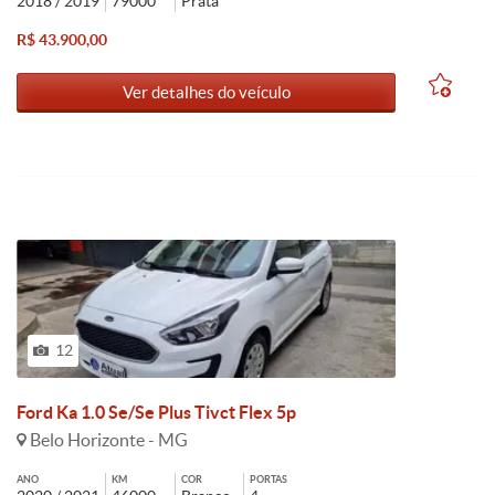
2018 / 2019
79000
Prata
R$ 43.900,00
Ver detalhes do veículo
12
Ford Ka 1.0 Se/Se Plus Tivct Flex 5p
Belo Horizonte - MG
ANO
KM
COR
PORTAS