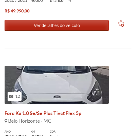
2020 / 2021
46000
Branco
4
R$ 49.990,00
Ver detalhes do veículo
12
Ford Ka 1.0 Se/Se Plus Tivct Flex 5p
Belo Horizonte - MG
ANO
KM
COR