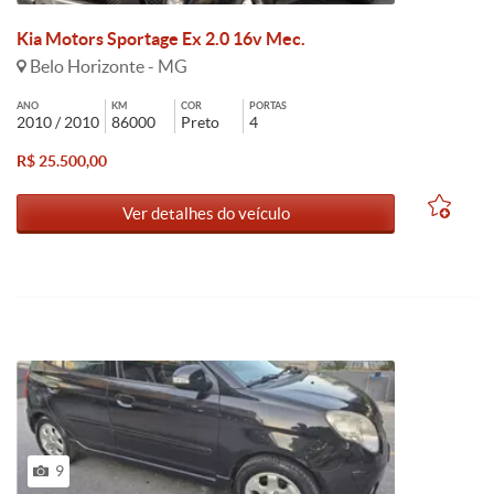
Kia Motors Sportage Ex 2.0 16v Mec.
Belo Horizonte - MG
ANO
KM
COR
PORTAS
2010 / 2010
86000
Preto
4
R$ 25.500,00
Ver detalhes do veículo
9