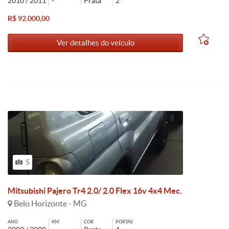
2010 / 2011
-
Prata
2
R$ 92.000,00
Ver detalhes do veículo
5
Mitsubishi Pajero Tr4 2.0/ 2.0 Flex 16v 4x4 Mec.
Belo Horizonte - MG
ANO
KM
COR
PORTAS