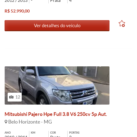
2012 / 2013
-
Prata
4
R$ 52.990,00
Ver detalhes do veículo
12
Mitsubishi Pajero Hpe Full 3.8 V6 250cv 5p Aut.
Belo Horizonte - MG
ANO
KM
COR
PORTAS