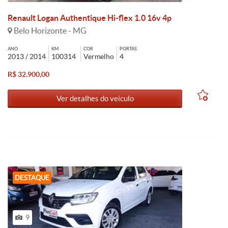
Renault Logan Authentique Hi-flex 1.0 16v 4p
Belo Horizonte - MG
ANO
KM
COR
PORTAS
2013 / 2014
100314
Vermelho
4
R$ 32.900,00
Ver detalhes do veículo
DESTAQUE
9