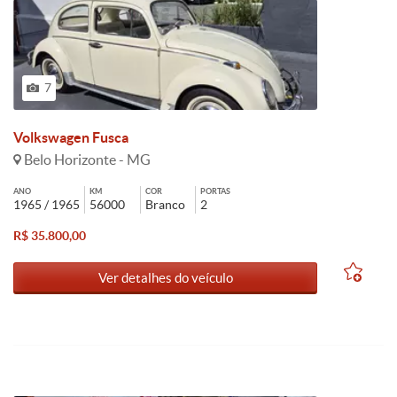
7
Volkswagen Fusca
Belo Horizonte - MG
ANO
KM
COR
PORTAS
1965 / 1965
56000
Branco
2
R$ 35.800,00
Ver detalhes do veículo