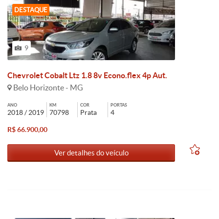
DESTAQUE
9
Chevrolet Cobalt Ltz 1.8 8v Econo.flex 4p Aut.
Belo Horizonte - MG
ANO
KM
COR
PORTAS
2018 / 2019
70798
Prata
4
R$ 66.900,00
Ver detalhes do veículo