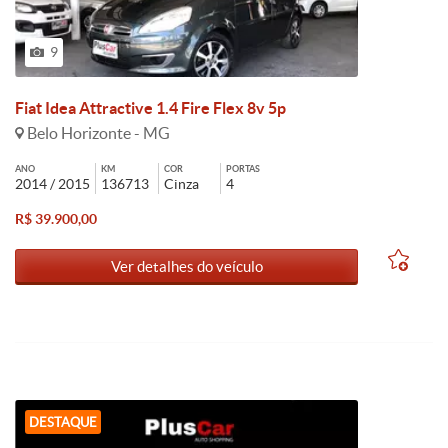
9
Fiat Idea Attractive 1.4 Fire Flex 8v 5p
Belo Horizonte - MG
ANO
KM
COR
PORTAS
2014 / 2015
136713
Cinza
4
R$ 39.900,00
Ver detalhes do veículo
DESTAQUE