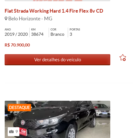
Fiat Strada Working Hard 1.4 Fire Flex 8v CD
Belo Horizonte - MG
ANO
KM
COR
PORTAS
2019 / 2020
38674
Branco
3
R$ 70.900,00
Ver detalhes do veículo
DESTAQUE
9