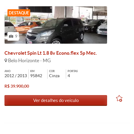
DESTAQUE
9
Chevrolet Spin Lt 1.8 8v Econo.flex 5p Mec.
Belo Horizonte - MG
ANO
KM
COR
PORTAS
2012 / 2013
95842
Cinza
4
R$ 39.900,00
Ver detalhes do veículo