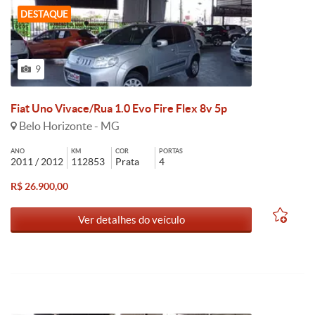
DESTAQUE
9
Fiat Uno Vivace/Rua 1.0 Evo Fire Flex 8v 5p
Belo Horizonte - MG
ANO
KM
COR
PORTAS
2011 / 2012
112853
Prata
4
R$ 26.900,00
Ver detalhes do veículo