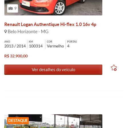
9
Renault Logan Authentique Hi-flex 1.0 16v 4p
Belo Horizonte - MG
ANO
KM
COR
PORTAS
2013 / 2014
100314
Vermelho
4
R$ 32.900,00
Ver detalhes do veículo
DESTAQUE