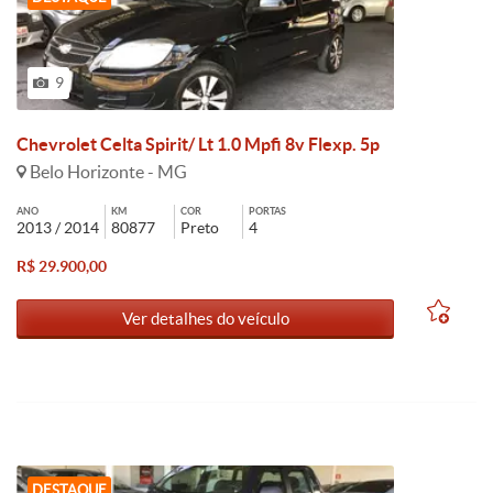
9
Chevrolet Celta Spirit/ Lt 1.0 Mpfi 8v Flexp. 5p
Belo Horizonte - MG
ANO
KM
COR
PORTAS
2013 / 2014
80877
Preto
4
R$ 29.900,00
Ver detalhes do veículo
DESTAQUE