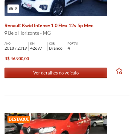
8
Renault Kwid Intense 1.0 Flex 12v 5p Mec.
Belo Horizonte - MG
ANO
KM
COR
PORTAS
2018 / 2019
42697
Branco
4
R$ 46.900,00
Ver detalhes do veículo
DESTAQUE