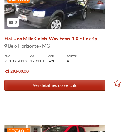
8
Fiat Uno Mille Celeb. Way Econ. 1.0 F.flex 4p
Belo Horizonte - MG
ANO
KM
COR
PORTAS
2013 / 2013
129110
Azul
4
R$ 29.900,00
Ver detalhes do veículo
DESTAQUE