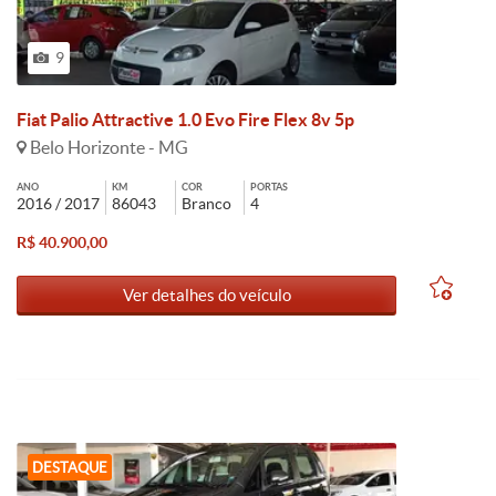
9
Fiat Palio Attractive 1.0 Evo Fire Flex 8v 5p
Belo Horizonte - MG
ANO
KM
COR
PORTAS
2016 / 2017
86043
Branco
4
R$ 40.900,00
Ver detalhes do veículo
DESTAQUE