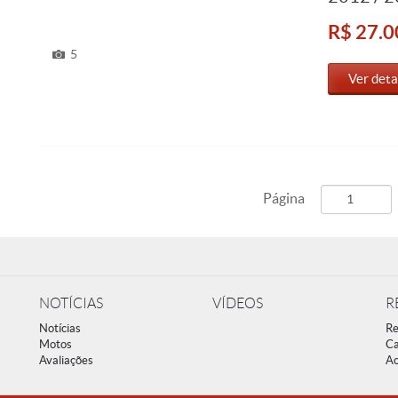
R$ 27.0
5
Ver deta
Página
NOTÍCIAS
VÍDEOS
R
Notícias
Re
Motos
Ca
Avaliações
Ac