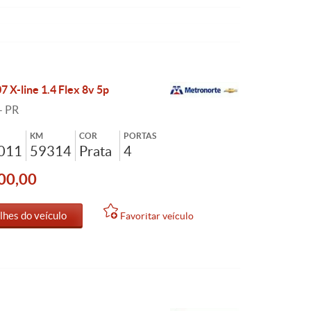
 X-line 1.4 Flex 8v 5p
- PR
KM
COR
PORTAS
2011
59314
Prata
4
00,00
lhes do veículo
Favoritar veículo