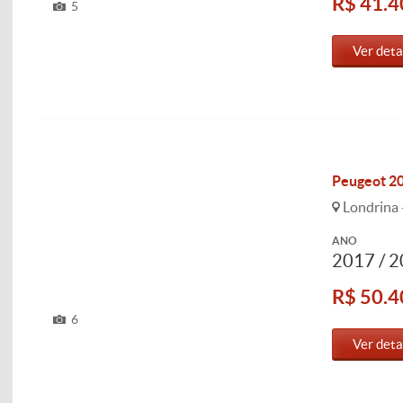
R$ 41.4
5
Ver deta
Peugeot 20
Londrina 
ANO
2017 / 
R$ 50.4
6
Ver deta