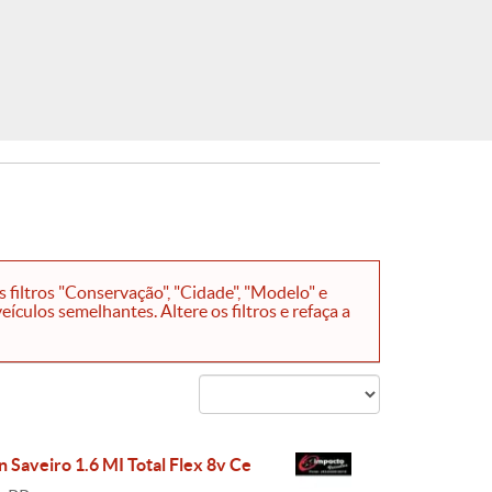
filtros "Conservação", "Cidade", "Modelo" e
ículos semelhantes. Altere os filtros e refaça a
 Saveiro 1.6 MI Total Flex 8v Ce