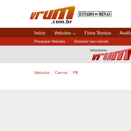
Início
Veículos
Ficha Técnica
Avali
Pesquisar Veículos
Anunciar seu veículo
Veículos
Carros
PR