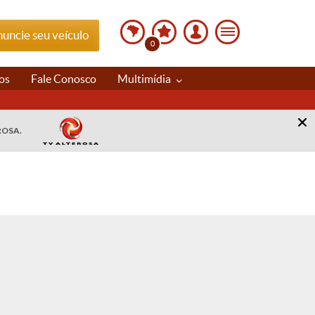
uncie seu veículo
0
os
Fale Conosco
Multimídia
ROSA.