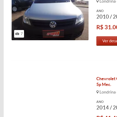
Londrina 
ANO
2010 / 
R$ 31.0
7
Ver deta
Chevrolet 
5p Mec.
Londrina 
ANO
2014 / 