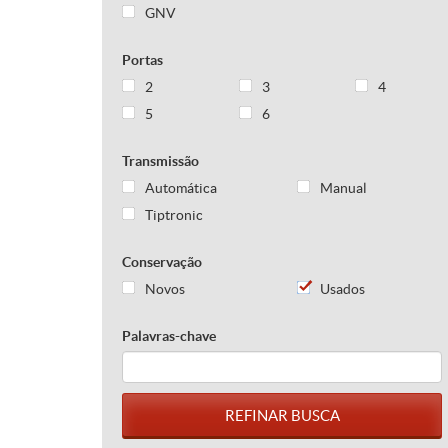
GNV
Portas
2
3
4
5
6
Transmissão
Automática
Manual
Tiptronic
Conservação
Novos
Usados
Palavras-chave