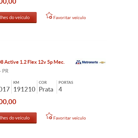
00,00
lhes do veículo
Favoritar veículo
8 Active 1.2 Flex 12v 5p Mec.
- PR
KM
COR
PORTAS
2017
191210
Prata
4
00,00
lhes do veículo
Favoritar veículo