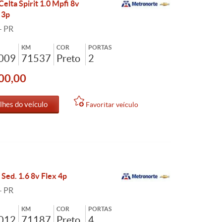
elta Spirit 1.0 Mpfi 8v
 3p
- PR
KM
COR
PORTAS
2009
71537
Preto
2
00,00
lhes do veículo
Favoritar veículo
 Sed. 1.6 8v Flex 4p
- PR
KM
COR
PORTAS
2012
71187
Preto
4