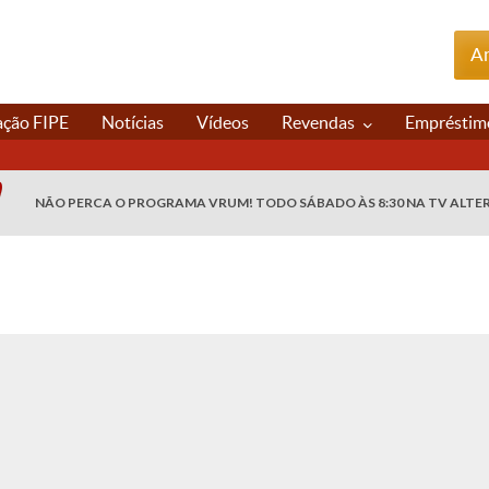
An
ação FIPE
Notícias
Vídeos
Revendas
Empréstim
NÃO PERCA O PROGRAMA VRUM! TODO SÁBADO ÀS 8:30 NA TV ALTE