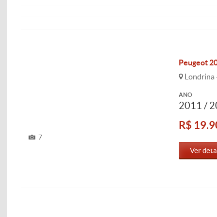
Peugeot 207
Londrina 
ANO
2011 / 
R$ 19.9
7
Ver deta