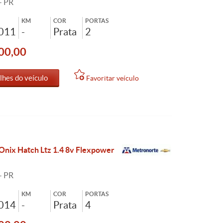
- PR
KM
COR
PORTAS
2011
-
Prata
2
00,00
lhes do veículo
Favoritar veículo
Onix Hatch Ltz 1.4 8v Flexpower
- PR
KM
COR
PORTAS
2014
-
Prata
4