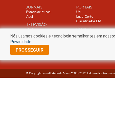
JORNAIS
PORTAIS
Estado de Minas
Uai
Aqui
LugarCerto
Classificados EM
TELEVISÃO
REVISTAS
TV Alterosa
Encontro
Nós usamos cookies e tecnologia semelhantes em nossos s
Clube A
Privacidade
.
PROSSEGUIR
© Copyright Jornal Estado de Minas 2000 -
2019
. Todos os direitos reser