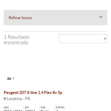
Refinar busca
1 Resultado
encontrado
7
Peugeot 207 X-line 1.4 Flex 8v 5p
Londrina - PR
ANO
KM
COR
PORTAS