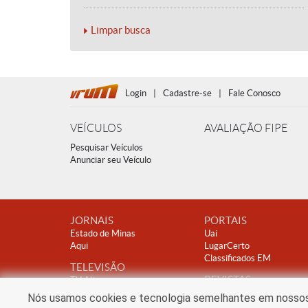
Limpar busca
Login
|
Cadastre-se
|
Fale Conosco
VEÍCULOS
AVALIAÇÃO FIPE
Pesquisar Veículos
Anunciar seu Veículo
JORNAIS
PORTAIS
Estado de Minas
Uai
Aqui
LugarCerto
Classificados EM
TELEVISÃO
REVISTAS
TV Alterosa
Encontro
Nós usamos cookies e tecnologia semelhantes em nossos s
Clube A