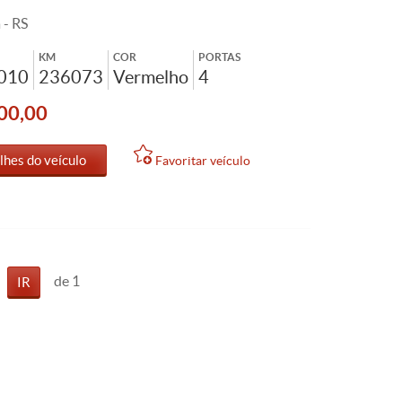
 - RS
KM
COR
PORTAS
2010
236073
Vermelho
4
00,00
lhes do veículo
Favoritar veículo
de 1