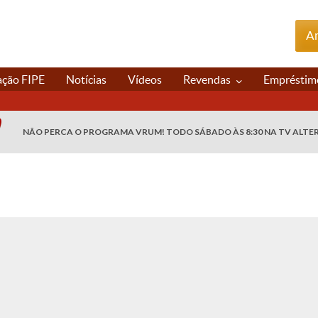
An
ação FIPE
Notícias
Vídeos
Revendas
Empréstim
NÃO PERCA O PROGRAMA VRUM! TODO SÁBADO ÀS 8:30 NA TV ALTE