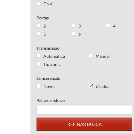
GNV
Portas
2
3
4
5
6
Transmissão
Automática
Manual
Tiptronic
Conservação
Novos
Usados
Palavras-chave