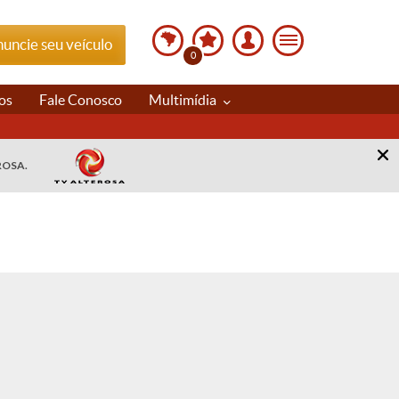
uncie seu veículo
0
os
Fale Conosco
Multimídia
ROSA.