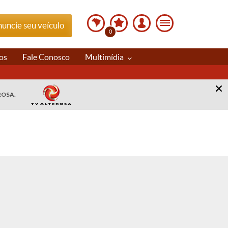
uncie seu veículo
0
os
Fale Conosco
Multimídia
ROSA.