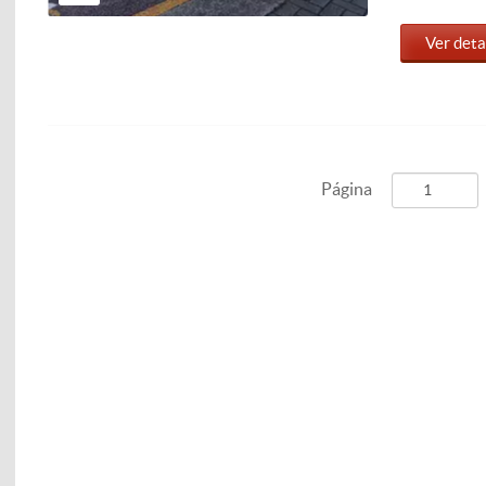
Ver deta
Página