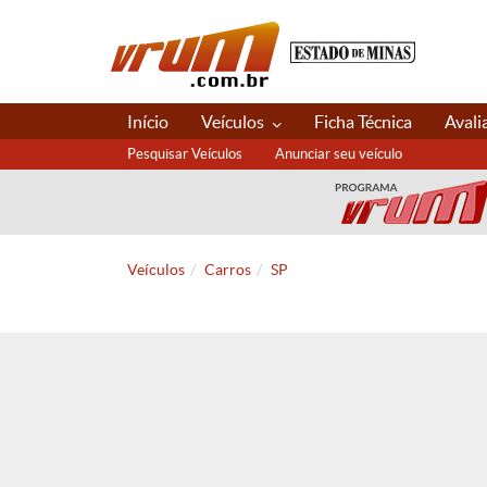
Início
Veículos
Ficha Técnica
Avali
Pesquisar Veículos
Anunciar seu veículo
Veículos
Carros
SP