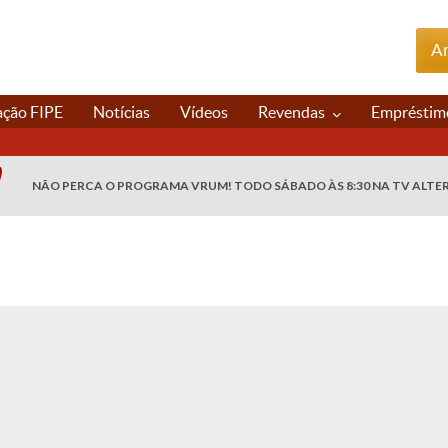
An
ação FIPE
Notícias
Vídeos
Revendas
Empréstim
NÃO PERCA O PROGRAMA VRUM! TODO SÁBADO ÀS 8:30 NA TV ALTE