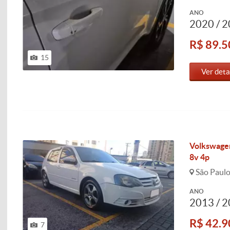
ANO
2020 / 
R$ 89.5
15
Ver deta
Volkswagen
8v 4p
São Paulo
ANO
2013 / 
R$ 42.9
7