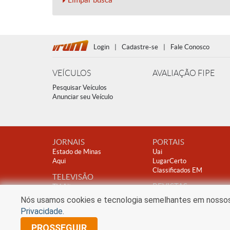
Login
|
Cadastre-se
|
Fale Conosco
VEÍCULOS
AVALIAÇÃO FIPE
Pesquisar Veículos
Anunciar seu Veículo
JORNAIS
PORTAIS
Estado de Minas
Uai
Aqui
LugarCerto
Classificados EM
TELEVISÃO
REVISTAS
TV Alterosa
Encontro
Nós usamos cookies e tecnologia semelhantes em nossos s
Clube A
Privacidade
.
PROSSEGUIR