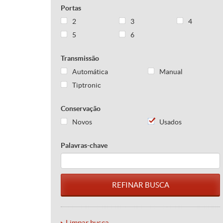
Portas
2
3
4
5
6
Transmissão
Automática
Manual
Tiptronic
Conservação
Novos
Usados
Palavras-chave
Limpar busca