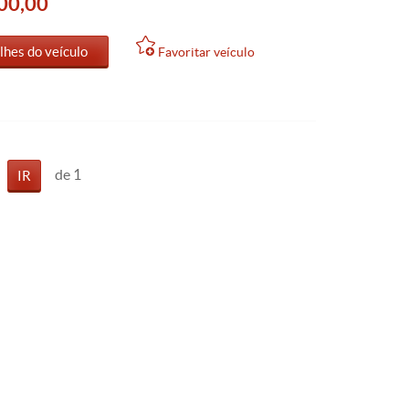
00,00
lhes do veículo
Favoritar veículo
de 1