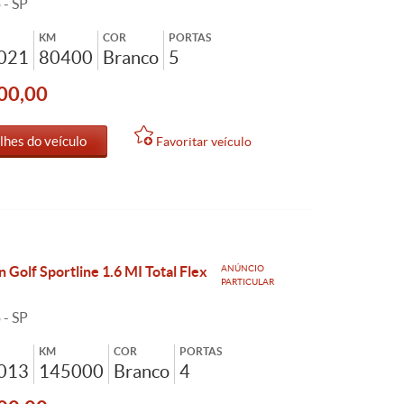
 - SP
KM
COR
PORTAS
2021
80400
Branco
5
00,00
lhes do veículo
Favoritar veículo
 Golf Sportline 1.6 MI Total Flex
ANÚNCIO
PARTICULAR
 - SP
KM
COR
PORTAS
2013
145000
Branco
4