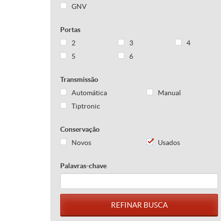
GNV
Portas
2
3
4
5
6
Transmissão
Automática
Manual
Tiptronic
Conservação
Novos
Usados
Palavras-chave