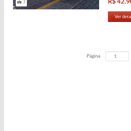
R$ 42.9
7
Ver deta
Página