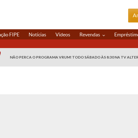
An
ação FIPE
Notícias
Vídeos
Revendas
Empréstim
NÃO PERCA O PROGRAMA VRUM! TODO SÁBADO ÀS 8:30 NA TV ALTE