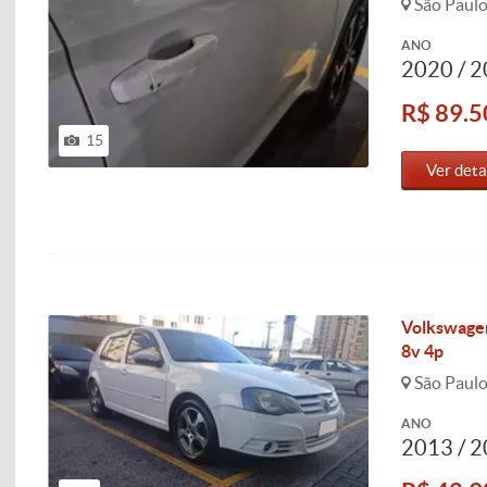
São Paulo
ANO
2020 / 
R$ 89.5
15
Ver deta
Volkswagen
8v 4p
São Paulo
ANO
2013 / 