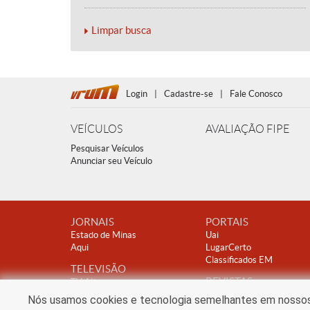
Limpar busca
Login
|
Cadastre-se
|
Fale Conosco
VEÍCULOS
AVALIAÇÃO FIPE
Pesquisar Veículos
Anunciar seu Veículo
JORNAIS
PORTAIS
Estado de Minas
Uai
Aqui
LugarCerto
Classificados EM
TELEVISÃO
REVISTAS
TV Alterosa
Encontro
Nós usamos cookies e tecnologia semelhantes em nossos s
Clube A