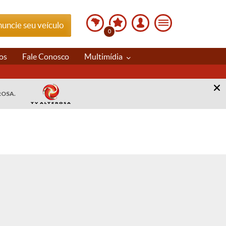
uncie seu veículo
0
os
Fale Conosco
Multimídia
ROSA.