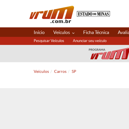
Início
Veículos
Ficha Técnica
Avali
Pesquisar Veículos
Anunciar seu veículo
Veículos
Carros
SP