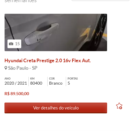
semelhantes
15
Hyundai Creta Prestige 2.0 16v Flex Aut.
São Paulo - SP
ANO
KM
COR
PORTAS
2020 / 2021
80400
Branco
5
R$ 89.500,00
Ver detalhes do veículo