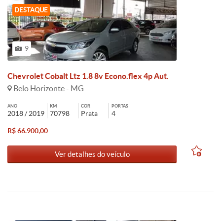
DESTAQUE
9
Chevrolet Cobalt Ltz 1.8 8v Econo.flex 4p Aut.
Belo Horizonte - MG
ANO
KM
COR
PORTAS
2018 / 2019
70798
Prata
4
R$ 66.900,00
Ver detalhes do veículo