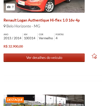
9
Renault Logan Authentique Hi-flex 1.0 16v 4p
Belo Horizonte - MG
ANO
KM
COR
PORTAS
2013 / 2014
100314
Vermelho
4
R$ 32.900,00
Ver detalhes do veículo
DESTAQUE