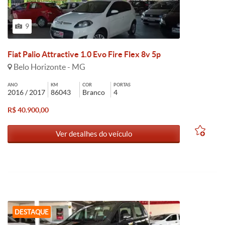
9
Fiat Palio Attractive 1.0 Evo Fire Flex 8v 5p
Belo Horizonte - MG
ANO
KM
COR
PORTAS
2016 / 2017
86043
Branco
4
R$ 40.900,00
Ver detalhes do veículo
DESTAQUE