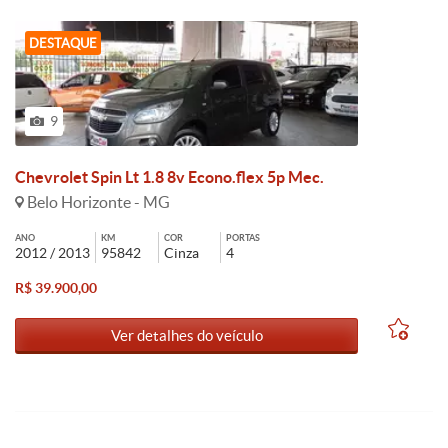
DESTAQUE
9
Chevrolet Spin Lt 1.8 8v Econo.flex 5p Mec.
Belo Horizonte - MG
ANO
KM
COR
PORTAS
2012 / 2013
95842
Cinza
4
R$ 39.900,00
Ver detalhes do veículo