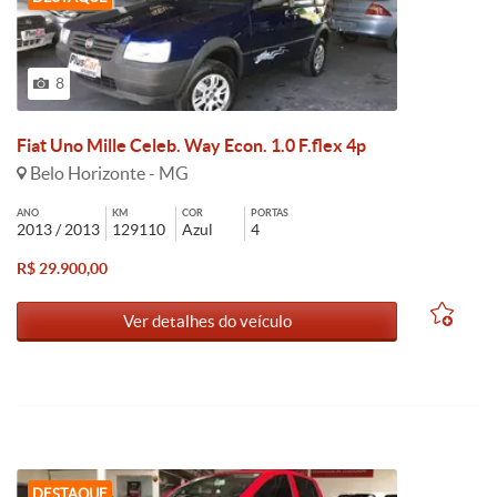
8
Fiat Uno Mille Celeb. Way Econ. 1.0 F.flex 4p
Belo Horizonte - MG
ANO
KM
COR
PORTAS
2013 / 2013
129110
Azul
4
R$ 29.900,00
Ver detalhes do veículo
DESTAQUE