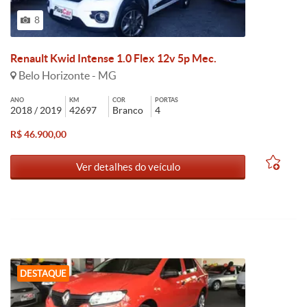
8
Renault Kwid Intense 1.0 Flex 12v 5p Mec.
Belo Horizonte - MG
ANO
KM
COR
PORTAS
2018 / 2019
42697
Branco
4
R$ 46.900,00
Ver detalhes do veículo
DESTAQUE