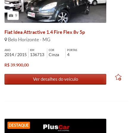
9
Fiat Idea Attractive 1.4 Fire Flex 8v 5p
Belo Horizonte - MG
ANO
KM
COR
PORTAS
2014 / 2015
136713
Cinza
4
R$ 39.900,00
Ver detalhes do veículo
DESTAQUE