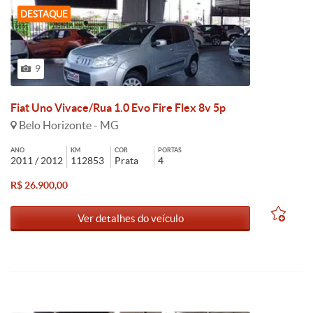
DESTAQUE
9
Fiat Uno Vivace/Rua 1.0 Evo Fire Flex 8v 5p
Belo Horizonte - MG
ANO
KM
COR
PORTAS
2011 / 2012
112853
Prata
4
R$ 26.900,00
Ver detalhes do veículo