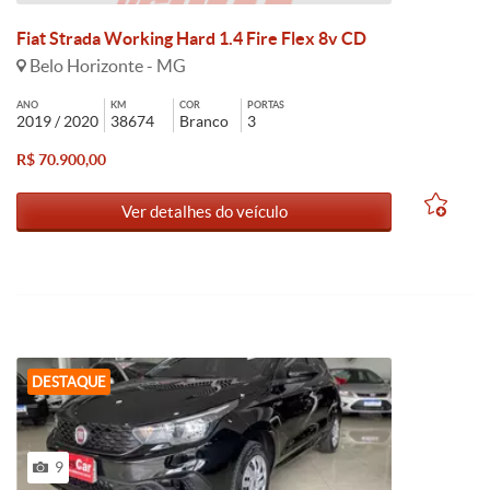
Fiat Strada Working Hard 1.4 Fire Flex 8v CD
Belo Horizonte - MG
ANO
KM
COR
PORTAS
2019 / 2020
38674
Branco
3
R$ 70.900,00
Ver detalhes do veículo
DESTAQUE
9