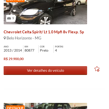
9
Chevrolet Celta Spirit/ Lt 1.0 Mpfi 8v Flexp. 5p
Belo Horizonte - MG
ANO
KM
COR
PORTAS
2013 / 2014
80877
Preto
4
R$ 29.900,00
Ver detalhes do veículo
DESTAQUE