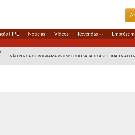
An
ação FIPE
Notícias
Vídeos
Revendas
Empréstim
NÃO PERCA O PROGRAMA VRUM! TODO SÁBADO ÀS 8:30 NA TV ALTE