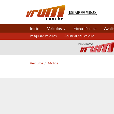
Início
Veículos
Ficha Técnica
Avali
Pesquisar Veículos
Anunciar seu veículo
Veículos
Motos