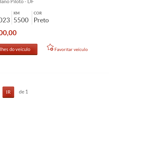
lano Piloto - DF
KM
COR
2023
5500
Preto
00,00
lhes do veículo
Favoritar veículo
de 1