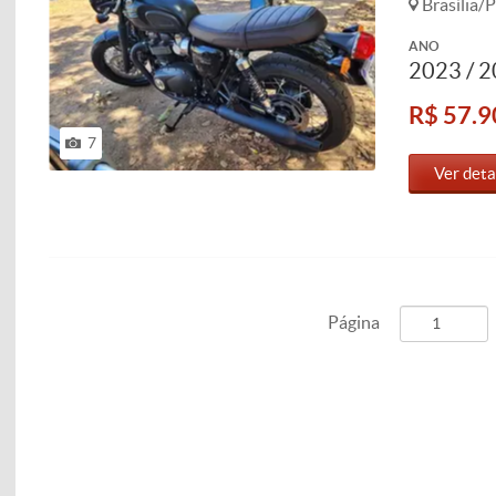
Brasília/P
ANO
2023 / 
R$ 57.9
7
Ver deta
Página