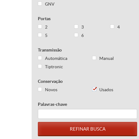
GNV
Portas
2
3
4
5
6
Transmissão
Automática
Manual
Tiptronic
Conservação
Novos
Usados
Palavras-chave