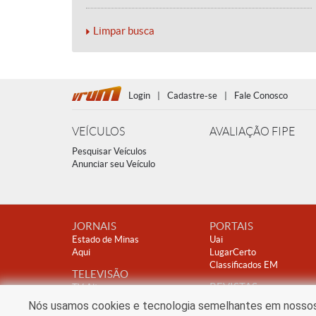
Limpar busca
Login
|
Cadastre-se
|
Fale Conosco
VEÍCULOS
AVALIAÇÃO FIPE
Pesquisar Veículos
Anunciar seu Veículo
JORNAIS
PORTAIS
Estado de Minas
Uai
Aqui
LugarCerto
Classificados EM
TELEVISÃO
REVISTAS
TV Alterosa
Encontro
Nós usamos cookies e tecnologia semelhantes em nossos s
Clube A