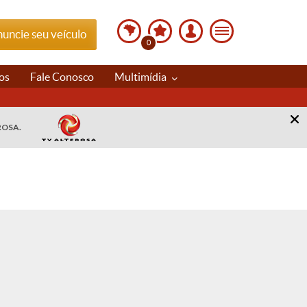
uncie seu veículo
0
os
Fale Conosco
Multimídia
ROSA.