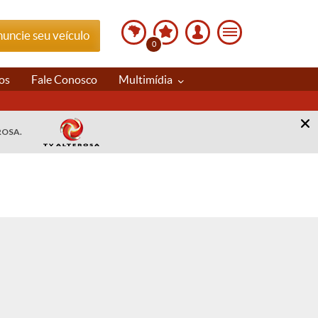
uncie seu veículo
0
os
Fale Conosco
Multimídia
ROSA.