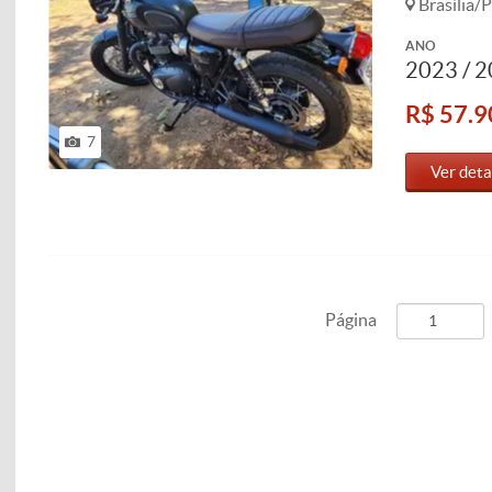
Brasília/P
ANO
2023 / 
R$ 57.9
7
Ver deta
Página