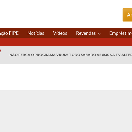
An
ação FIPE
Notícias
Vídeos
Revendas
Empréstim
NÃO PERCA O PROGRAMA VRUM! TODO SÁBADO ÀS 8:30 NA TV ALTE