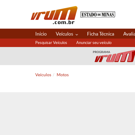
Início
Veículos
Ficha Técnica
Avali
Pesquisar Veículos
Anunciar seu veículo
Veículos
Motos