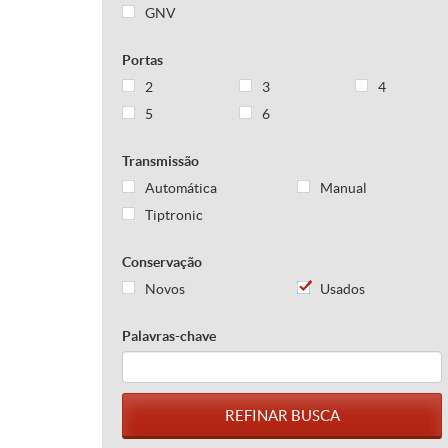
GNV
Portas
2
3
4
5
6
Transmissão
Automática
Manual
Tiptronic
Conservação
Novos
Usados
Palavras-chave