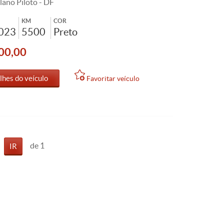
lano Piloto - DF
KM
COR
2023
5500
Preto
00,00
lhes do veículo
Favoritar veículo
de 1