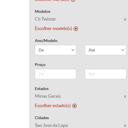
Modelos
Cb Twister
x
Escolher modelo(s)
Ano/Modelo
Preço
Estados
Minas Gerais
x
Escolher estado(s)
Cidades
Sao Jose da Lapa
x