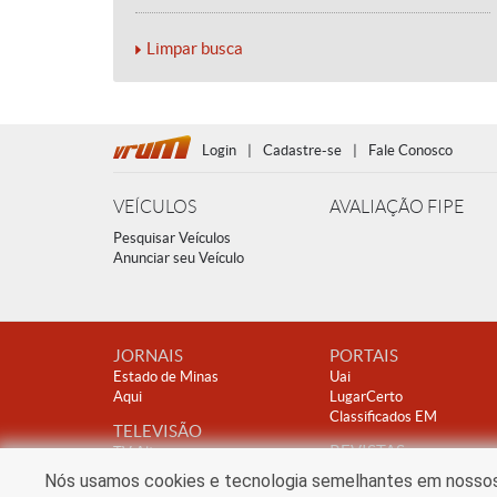
Limpar busca
Login
|
Cadastre-se
|
Fale Conosco
VEÍCULOS
AVALIAÇÃO FIPE
Pesquisar Veículos
Anunciar seu Veículo
JORNAIS
PORTAIS
Estado de Minas
Uai
Aqui
LugarCerto
Classificados EM
TELEVISÃO
REVISTAS
TV Alterosa
Encontro
Nós usamos cookies e tecnologia semelhantes em nossos s
Clube A