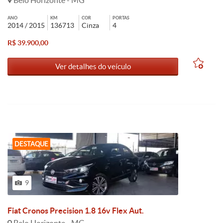
Belo Horizonte - MG
ANO
KM
COR
PORTAS
2014 / 2015
136713
Cinza
4
R$ 39.900,00
Ver detalhes do veículo
DESTAQUE
9
Fiat Cronos Precision 1.8 16v Flex Aut.