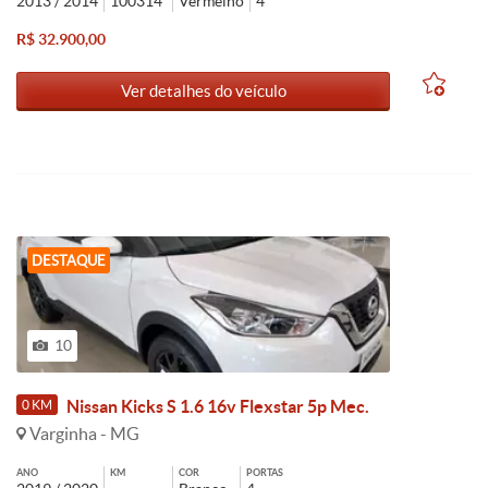
2013 / 2014
100314
Vermelho
4
R$ 32.900,00
Ver detalhes do veículo
DESTAQUE
10
Nissan Kicks S 1.6 16v Flexstar 5p Mec.
0 KM
Varginha - MG
ANO
KM
COR
PORTAS