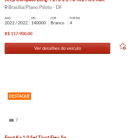
Brasília/Plano Piloto - DF
ANO
KM
COR
PORTAS
2022 / 2022
140000
Branco
4
R$ 117.900,00
Ver detalhes do veículo
DESTAQUE
7
Ford Ka 1.0 Sel Tivct Flex 5p