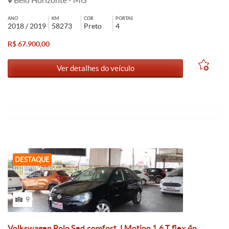
Belo Horizonte - MG
ANO
KM
COR
PORTAS
2018 / 2019
58273
Preto
4
R$ 67.900,00
Ver detalhes do veículo
DESTAQUE
9
Volkswagen Polo Sed.comfort. I Motion 1.6 T.flex 4p