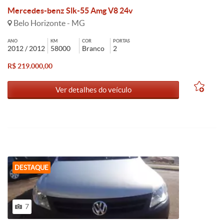
Mercedes-benz Slk-55 Amg V8 24v
Belo Horizonte - MG
ANO
KM
COR
PORTAS
2012 / 2012
58000
Branco
2
R$ 219.000,00
Ver detalhes do veículo
DESTAQUE
7