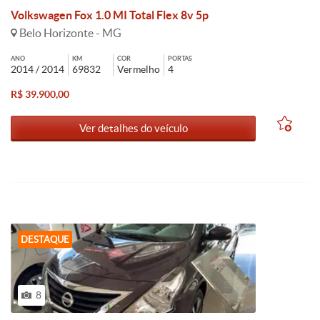
Volkswagen Fox 1.0 MI Total Flex 8v 5p
Belo Horizonte - MG
ANO
KM
COR
PORTAS
2014 / 2014
69832
Vermelho
4
R$ 39.900,00
Ver detalhes do veículo
DESTAQUE
8