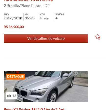
Brasília/Plano Piloto - DF
ANO
KM
COR
PORTAS
2017 / 2018
36528
Prata
4
R$ 36.900,00
Ver detalhes do veículo
DESTAQUE
13
Bmw X1 Sdrive 18i 2.0 16v 4x2 Aut.