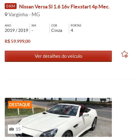
Nissan Versa Sl 1.6 16v Flexstart 4p Mec.
0 KM
Varginha - MG
ANO
KM
COR
PORTAS
2019 / 2019
-
Cinza
4
R$ 59.999,00
Ver detalhes do veículo
DESTAQUE
15