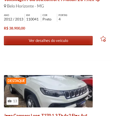
Belo Horizonte - MG
ANO
KM
COR
PORTAS
2012 / 2013
110041
Preto
4
R$ 38.900,00
Ver detalhes do veículo
DESTAQUE
13
Jeep Compass Long. T270 1.3 Tb 4x2 Flex Aut.