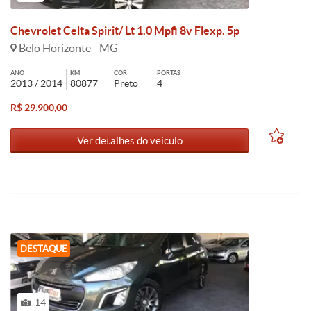
Chevrolet Celta Spirit/ Lt 1.0 Mpfi 8v Flexp. 5p
Belo Horizonte - MG
ANO
KM
COR
PORTAS
2013 / 2014
80877
Preto
4
R$ 29.900,00
Ver detalhes do veículo
DESTAQUE
14