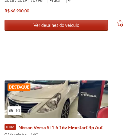
2018 / 2019
70798
Prata
4
R$ 66.900,00
Ver detalhes do veículo
DESTAQUE
10
Nissan Versa Sl 1.6 16v Flexstart 4p Aut.
0 KM