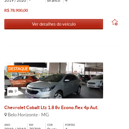
2019 / 2020
-
Branco
4
R$ 78.900,00
Ver detalhes do veículo
DESTAQUE
9
Chevrolet Cobalt Ltz 1.8 8v Econo.flex 4p Aut.
Belo Horizonte - MG
ANO
KM
COR
PORTAS