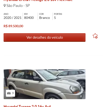
São Paulo - SP
ANO
KM
COR
PORTAS
2020 / 2021
80400
Branco
5
R$ 89.500,00
Ver detalhes do veículo
9
Hyundai Tucson 2.0 16v Aut.