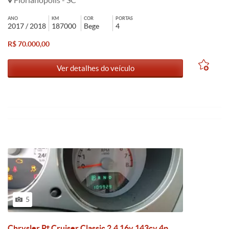
Florianópolis - SC
ANO
KM
COR
PORTAS
2017 / 2018
187000
Bege
4
R$ 70.000,00
Ver detalhes do veículo
5
Chrysler Pt Cruiser Classic 2.4 16v 143cv 4p