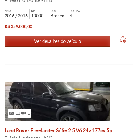
Belo Horizonte - MG
ANO
KM
COR
PORTAS
2016 / 2016
10000
Branco
4
R$ 359.000,00
Ver detalhes do veículo
12
1
Land Rover Freelander S/ Se 2.5 V6 24v 177cv 5p