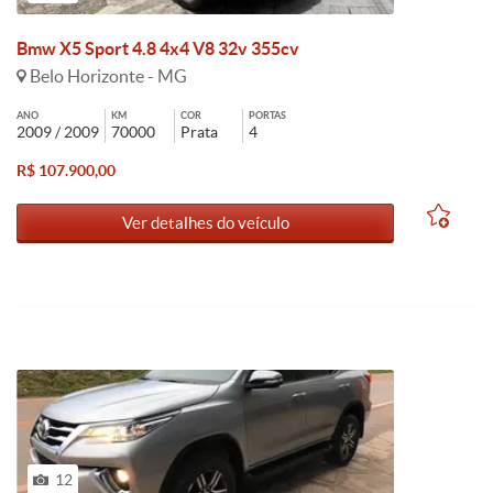
Bmw X5 Sport 4.8 4x4 V8 32v 355cv
Belo Horizonte - MG
ANO
KM
COR
PORTAS
2009 / 2009
70000
Prata
4
R$ 107.900,00
Ver detalhes do veículo
12