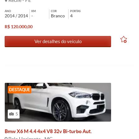
Recife - PE
ANO
KM
COR
PORTAS
2014 / 2014
-
Branco
4
R$ 120.000,00
Ver detalhes do veículo
DESTAQUE
5
Bmw X6 M 4.4 4x4 V8 32v Bi-turbo Aut.