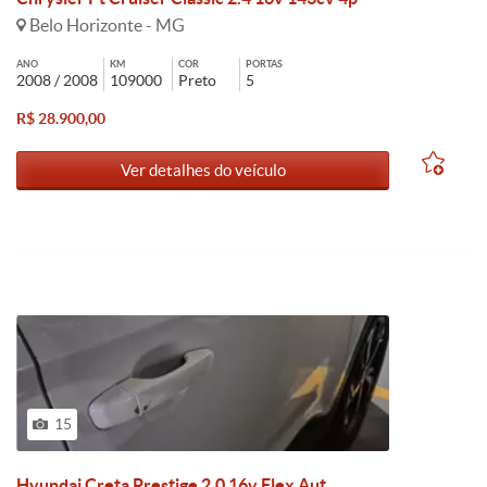
Belo Horizonte - MG
ANO
KM
COR
PORTAS
2008 / 2008
109000
Preto
5
R$ 28.900,00
Ver detalhes do veículo
15
Hyundai Creta Prestige 2.0 16v Flex Aut.