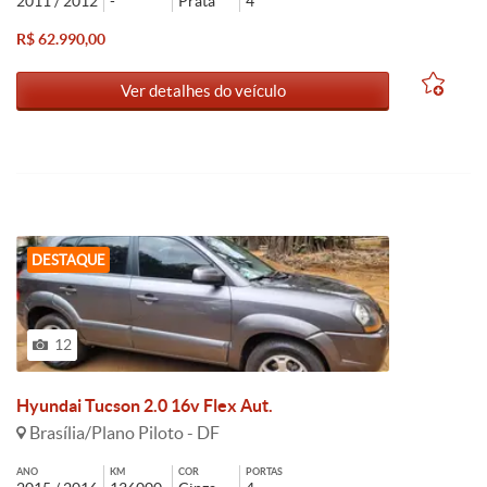
2011 / 2012
-
Prata
4
R$ 62.990,00
Ver detalhes do veículo
DESTAQUE
12
Hyundai Tucson 2.0 16v Flex Aut.
Brasília/Plano Piloto - DF
ANO
KM
COR
PORTAS