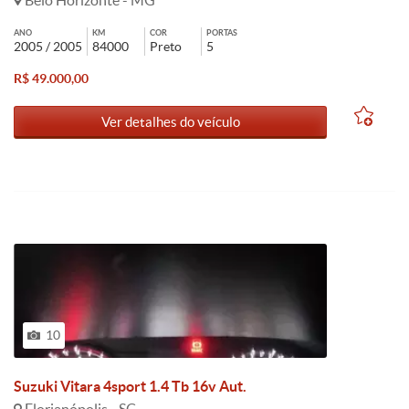
Belo Horizonte - MG
ANO
KM
COR
PORTAS
2005 / 2005
84000
Preto
5
R$ 49.000,00
Ver detalhes do veículo
10
Suzuki Vitara 4sport 1.4 Tb 16v Aut.