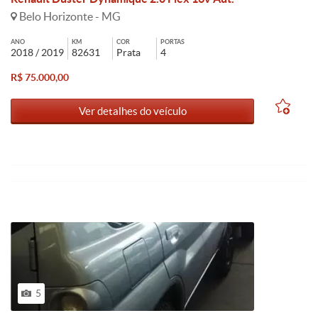
Belo Horizonte - MG
ANO
KM
COR
PORTAS
2018 / 2019
82631
Prata
4
R$ 75.000,00
Ver detalhes do veículo
5