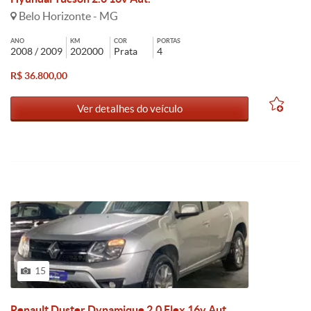
Belo Horizonte - MG
ANO
KM
COR
PORTAS
2008 / 2009
202000
Prata
4
R$ 36.800,00
Ver detalhes do veículo
15
Renault Duster Dynamique 2.0 Flex 16v Aut.