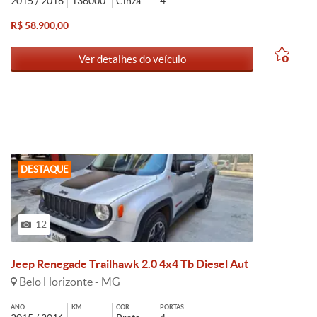
2015 / 2016
136000
Cinza
4
R$ 58.900,00
Ver detalhes do veículo
DESTAQUE
12
Jeep Renegade Trailhawk 2.0 4x4 Tb Diesel Aut
Belo Horizonte - MG
ANO
KM
COR
PORTAS