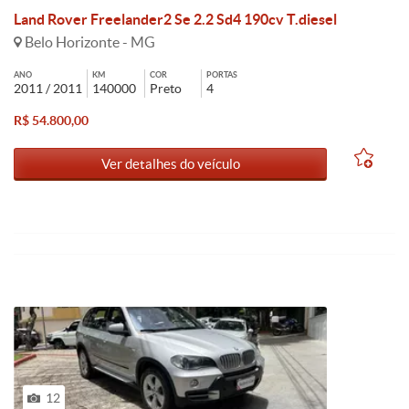
Land Rover Freelander2 Se 2.2 Sd4 190cv T.diesel
Belo Horizonte - MG
ANO
KM
COR
PORTAS
2011 / 2011
140000
Preto
4
R$ 54.800,00
Ver detalhes do veículo
12