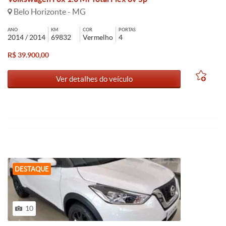
Belo Horizonte - MG
ANO
KM
COR
PORTAS
2014 / 2014
69832
Vermelho
4
R$ 39.900,00
Ver detalhes do veículo
DESTAQUE
10