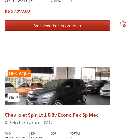
2019 / 2019
-
Cinza
4
R$ 59.999,00
Ver detalhes do veículo
DESTAQUE
9
Chevrolet Spin Lt 1.8 8v Econo.flex 5p Mec.
Belo Horizonte - MG
ANO
KM
COR
PORTAS