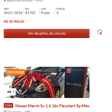
Belo Horizonte - MG
ANO
KM
COR
PORTAS
2013 / 2014
81702
Prata
4
R$ 40.900,00
Ver detalhes do veículo
DESTAQUE
4
Nissan March Sv 1.6 16v Flexstart 5p Mec.
0 KM