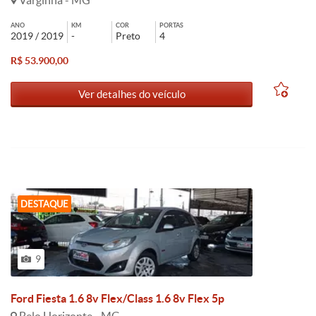
Varginha - MG
ANO
KM
COR
PORTAS
2019 / 2019
-
Preto
4
R$ 53.900,00
Ver detalhes do veículo
DESTAQUE
9
Ford Fiesta 1.6 8v Flex/Class 1.6 8v Flex 5p