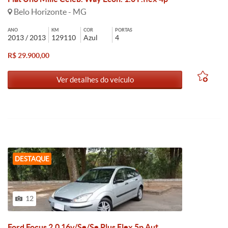
Belo Horizonte - MG
ANO
KM
COR
PORTAS
2013 / 2013
129110
Azul
4
R$ 29.900,00
Ver detalhes do veículo
DESTAQUE
12
Ford Focus 2.0 16v/Se/Se Plus Flex 5p Aut.