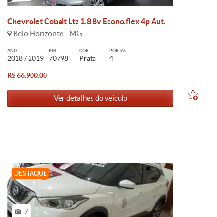
Chevrolet Cobalt Ltz 1.8 8v Econo.flex 4p Aut.
Belo Horizonte - MG
ANO
KM
COR
PORTAS
2018 / 2019
70798
Prata
4
R$ 66.900,00
Ver detalhes do veículo
DESTAQUE
7