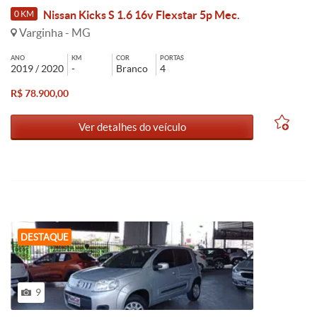
Nissan Kicks S 1.6 16v Flexstar 5p Mec.
0 KM
Varginha - MG
ANO
KM
COR
PORTAS
2019 / 2020
-
Branco
4
R$ 78.900,00
Ver detalhes do veículo
DESTAQUE
9