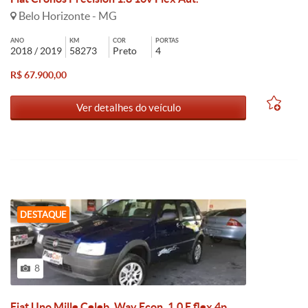
Belo Horizonte - MG
ANO
KM
COR
PORTAS
2018 / 2019
58273
Preto
4
R$ 67.900,00
Ver detalhes do veículo
DESTAQUE
8
Fiat Uno Mille Celeb. Way Econ. 1.0 F.flex 4p