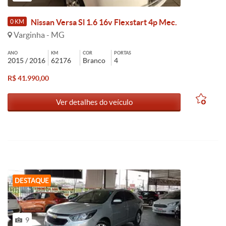
Nissan Versa Sl 1.6 16v Flexstart 4p Mec.
0 KM
Varginha - MG
ANO
KM
COR
PORTAS
2015 / 2016
62176
Branco
4
R$ 41.990,00
Ver detalhes do veículo
DESTAQUE
9