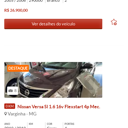
2005 / 2006
290000
Branco
2
R$ 26.900,00
Ver detalhes do veículo
DESTAQUE
8
Nissan Versa Sl 1.6 16v Flexstart 4p Mec.
0 KM
Varginha - MG
ANO
KM
COR
PORTAS