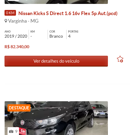
Nissan Kicks S Direct 1.6 16v Flex 5p Aut.(pcd)
0 KM
Varginha - MG
ANO
KM
COR
PORTAS
2019 / 2020
-
Branco
4
R$ 82.340,00
Ver detalhes do veículo
DESTAQUE
9