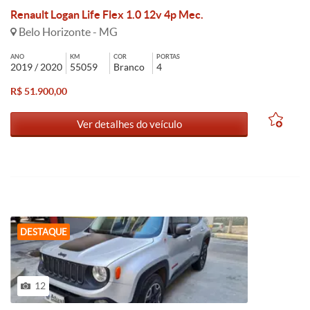
Renault Logan Life Flex 1.0 12v 4p Mec.
Belo Horizonte - MG
ANO
KM
COR
PORTAS
2019 / 2020
55059
Branco
4
R$ 51.900,00
Ver detalhes do veículo
DESTAQUE
12