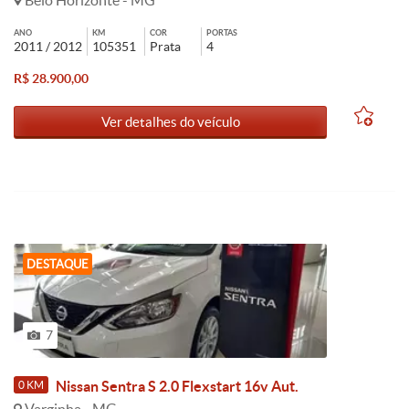
Belo Horizonte - MG
ANO
KM
COR
PORTAS
2011 / 2012
105351
Prata
4
R$ 28.900,00
Ver detalhes do veículo
DESTAQUE
7
Nissan Sentra S 2.0 Flexstart 16v Aut.
0 KM