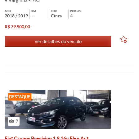
Varginha - MG
ANO
KM
COR
PORTAS
2018 / 2019
-
Cinza
4
R$ 79.900,00
Ver detalhes do veículo
DESTAQUE
9
Fiat Cronos Precision 1.8 16v Flex Aut.