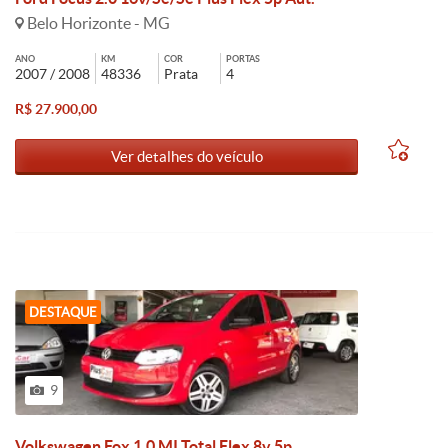
Belo Horizonte - MG
ANO
KM
COR
PORTAS
2007 / 2008
48336
Prata
4
R$ 27.900,00
Ver detalhes do veículo
DESTAQUE
9
Volkswagen Fox 1.0 MI Total Flex 8v 5p