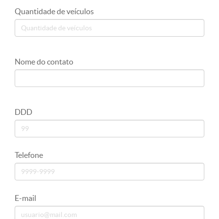
Revendas
Quantidade de veículos
Cadastre sua revenda
Estado
Nome do contato
Cidade
DDD
Filtrar:
Telefone
Orient Nissan - Divinópolis
Av Autorama 1403 Catalão, , Divinópolis
E-mail
- MG 35501221
3721026500
Ver telefone