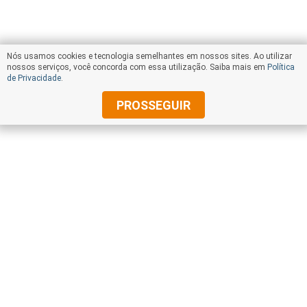
Ver no mapa
Avila Motos
Nós usamos cookies e tecnologia semelhantes em nossos sites. Ao utilizar
Av. Amazonas, 3.637 - Barroca, Barroca,
nossos serviços, você concorda com essa utilização. Saiba mais em
Política
Belo Horizonte - MG 30410-000
de Privacidade
.
3133712477
Ver telefone
PROSSEGUIR
Ver no mapa
BF Auto
© Copyright Jornal Estado de Minas 2000 -
2019
. Todos os direitos reservados.
Avenida Vilarinho, 1270 - Venda Nova,
Venda Nova, Belo Horizonte - MG 31615-
250
3134976600 31982215914
Ver telefone
Barroca Motos
Av. Amazonas, 3.069 - Barroca, , Belo
Horizonte - MG 30410000
3133720400
Ver telefone