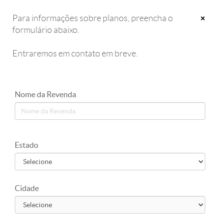
Para informações sobre planos, preencha o
×
formulário abaixo.
Entraremos em contato em breve.
NÃO PERCA O PROGRAMA VRUM! TODO SÁBADO ÀS 8:30 NA TV
ALTEROSA.
Nome da Revenda
Estado
Cidade