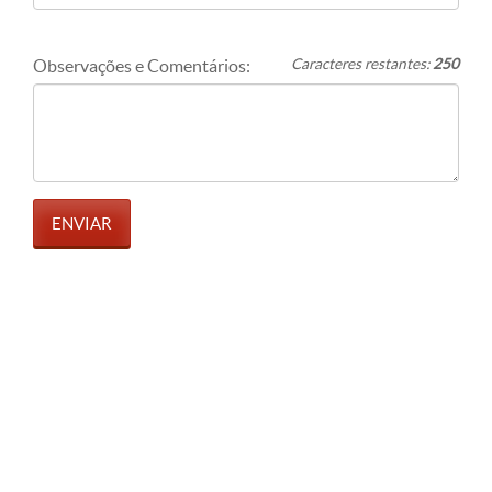
Ver no mapa
Observações e Comentários:
Caracteres restantes:
250
Orient Nissan - Varginha
Av Princesa do Sul 891 Jardim Andere,
Jardim Andere, Varginha - MG 37026-080
3521055400
Ver telefone
Ver no mapa
ENVIAR
3A Motors
Av. Raja Gabaglia, 4943, Cidade Jardim,
Belo Horizonte - MG 30360-670
31999370018 31998613829
Ver telefone
Atual Veículos BH
Rua Monteiro Lobato, Ouro Preto, Belo
Horizonte - MG 31310-530
3134214268 31991556251 3199
Ver telefone