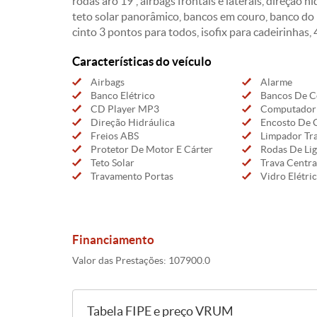
rodas aro 19", airbags frontais e laterais, direção hi
teto solar panorâmico, bancos em couro, banco do
cinto 3 pontos para todos, isofix para cadeirinhas,
Características do veículo
Airbags
Alarme
Banco Elétrico
Bancos De C
CD Player MP3
Computador
Direção Hidráulica
Encosto De 
Freios ABS
Limpador Tra
Protetor De Motor E Cárter
Rodas De Lig
Teto Solar
Trava Centra
Travamento Portas
Vidro Elétri
Financiamento
Valor das Prestações: 107900.0
Tabela FIPE e preço VRUM