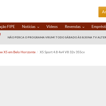
An
ação FIPE
Notícias
Vídeos
Revendas
Emprést
NÃO PERCA O PROGRAMA VRUM! TODO SÁBADO ÀS 8:30 NA TV ALTE
w X5 em Belo Horizonte
X5 Sport 4.8 4x4 V8 32v 355cv