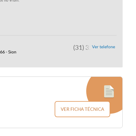
os no Vrum.
(31) 3582-9070
Ver telefone
66 - Sion
VER FICHA TÉCNICA