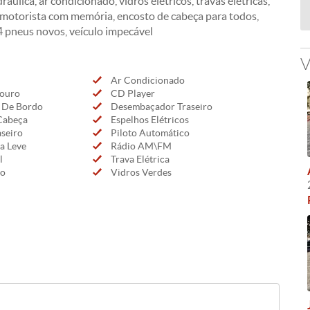
dráulica, ar condicionado, vidros elétricos, travas elétricas,
 motorista com memória, encosto de cabeça para todos,
 4 pneus novos, veículo impecável
V
Ar Condicionado
ouro
CD Player
 De Bordo
Desembaçador Traseiro
Cabeça
Espelhos Elétricos
seiro
Piloto Automático
a Leve
Rádio AM\FM
l
Trava Elétrica
co
Vidros Verdes