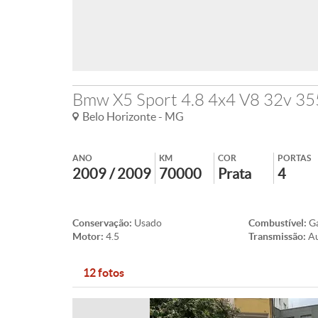
Bmw X5 Sport 4.8 4x4 V8 32v 35
Belo Horizonte - MG
ANO
KM
COR
PORTAS
2009 / 2009
70000
Prata
4
Conservação:
Usado
Combustível:
Ga
Motor:
4.5
Transmissão:
A
12 fotos