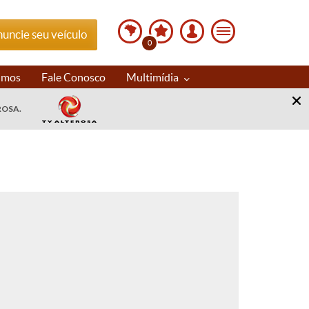
uncie seu veículo
0
imos
Fale Conosco
Multimídia
ROSA.