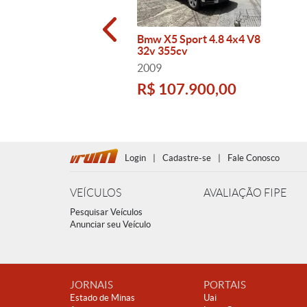
Bmw X5 Sport 4.8 4x4 V8
32v 355cv
2009
R$ 107.900,00
Login
|
Cadastre-se
|
Fale Conosco
VEÍCULOS
AVALIAÇÃO FIPE
Pesquisar Veículos
Anunciar seu Veículo
JORNAIS
PORTAIS
Estado de Minas
Uai