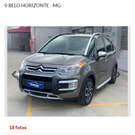
BELO HORIZONTE - MG
Anterior
Pró
18 fotos