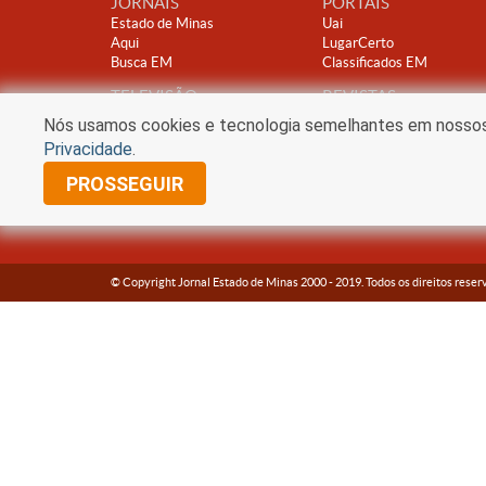
JORNAIS
PORTAIS
Estado de Minas
Uai
Aqui
LugarCerto
Busca EM
Classificados EM
TELEVISÃO
REVISTAS
TV Alterosa
Encontro
Nós usamos cookies e tecnologia semelhantes em nossos s
Clube A
Privacidade
.
PROSSEGUIR
© Copyright Jornal Estado de Minas 2000 -
2019
. Todos os direitos reser