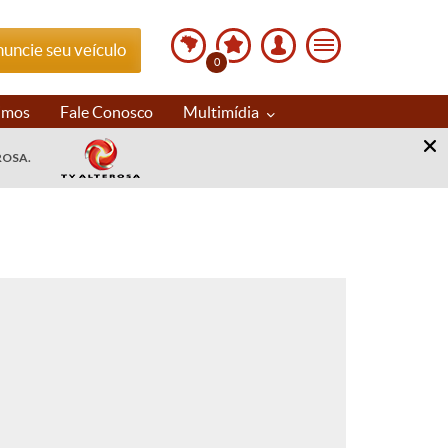
uncie seu veículo
0
imos
Fale Conosco
Multimídia
ROSA.