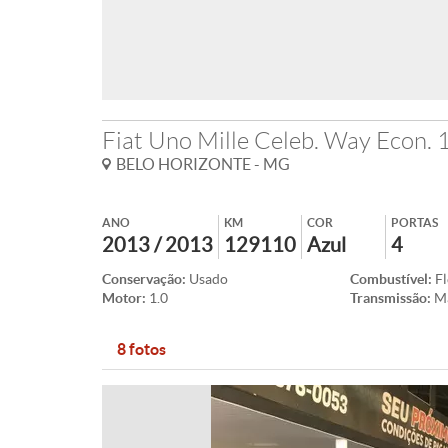
Fiat Uno Mille Celeb. Way Econ. 1
BELO HORIZONTE - MG
ANO
KM
COR
PORTAS
2013 / 2013
129110
Azul
4
Conservação:
Usado
Combustível:
Fl
Motor:
1.0
Transmissão:
M
8 fotos