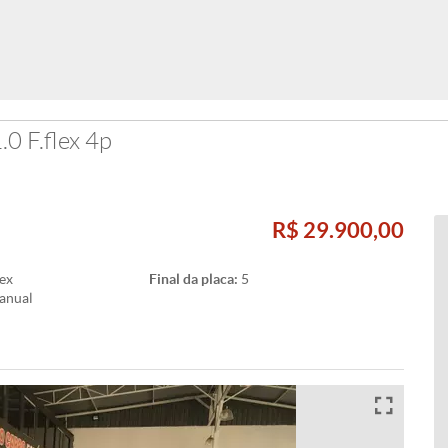
.0 F.flex 4p
R$ 29.900,00
ex
Final da placa:
5
anual