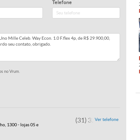
Telefone
os no Vrum.
(31) 3245-7473
Ver telefone
o, 1300 - lojas 05 e