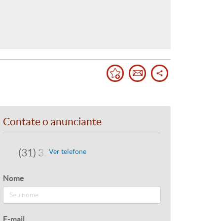
Contate o anunciante
(31) 3245-7473
Ver telefone
Nome
E-mail