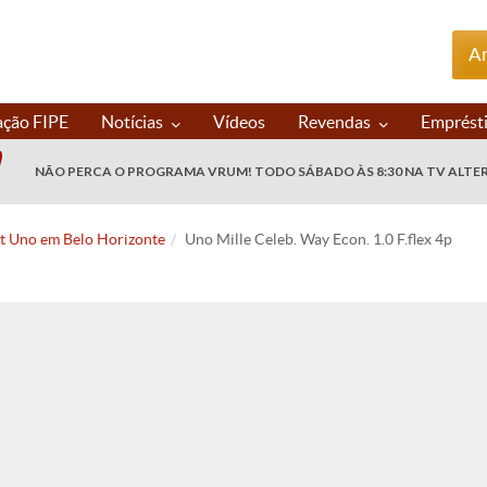
An
ação FIPE
Notícias
Vídeos
Revendas
Emprést
NÃO PERCA O PROGRAMA VRUM! TODO SÁBADO ÀS 8:30 NA TV ALTE
at Uno em Belo Horizonte
Uno Mille Celeb. Way Econ. 1.0 F.flex 4p