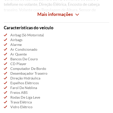
telefone no volante, Direção Elétrica, Encosto de cabeça
traseiro, Volante com Regulagem de Altura, Sensor de
Mais informações
estacionamento, Banco do motorista com ajuste de altura,
Porta-copos, Insulfilm, Ar condicionado digital, Bloqueador,
Bluetooth, Brake light, GPS, Injeção eletrônica, Mala elétrica,
Características do veículo
Temporizador traseiro, Vidros verdes
Airbag (Só Motorista)
Airbags
Alarme
Ar Condicionado
Ar Quente
Bancos De Couro
CD Player
Computador De Bordo
Desembaçador Traseiro
Direção Hidráulica
Espelhos Elétricos
Farol De Neblina
Freios ABS
Rodas De Liga Leve
Trava Elétrica
Vidro Elétrico