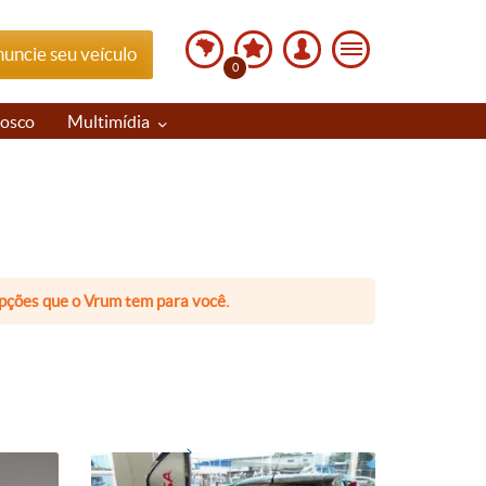
uncie seu veículo
0
nosco
Multimídia
 opções que o Vrum tem para você.