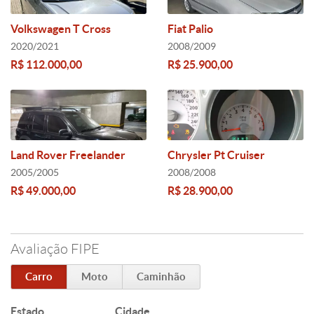
Volkswagen T Cross
Fiat Palio
2020/2021
2008/2009
R$ 112.000,00
R$ 25.900,00
Land Rover Freelander
Chrysler Pt Cruiser
2005/2005
2008/2008
R$ 49.000,00
R$ 28.900,00
Avaliação FIPE
Carro
Moto
Caminhão
Estado
Cidade