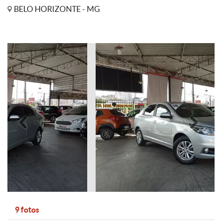
BELO HORIZONTE - MG
Anterior
Pró
9 fotos