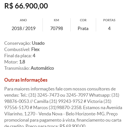
R$ 66.900,00
ANO
KM
COR
PORTAS
2018 / 2019
70798
Prata
4
Conservação:
Usado
Combustível:
Flex
Final da placa:
4
Motor:
1.8
Transmissão:
Automático
Outras Informações
Para maiores informações fale com nossos consultores de
vendas: Tel.: (31) 3245-7473 ou 3245-7097 Whatsapp: (31)
98876-0053 // Camilla (31) 99243-9752 # Victoria (31)
97556-5170 # Marcos (31)98870-2358. Estamos na Avenida
Vilarinho, 1.270 - Venda Nova - Belo Horizonte-MG. Preço
promocional para pagamento à vista, financiamento ou carta
de credito. Preço para troca: R$ 69.900,00