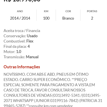
ANO
KM
COR
PORTAS
2014 / 2014
100
Branco
2
Aceita troca / Financia
Conservação:
Usado
Combustível:
Flex
Final da placa:
4
Motor:
1.0
Transmissão:
Manual
Outras Informações
NOVÍSSIMO. COM ABS E ABD, PNEUS EM ÓTIMO
ESTADO. CARRO SUPER ECONÔMICO. **PREÇO
ESPECIAL SOMENTE PARA PAGAMENTO A VISTA,EM
CASO DE TROCA, FAVOR CONSULTAR NOSSOS
CONSULTORES DE VENDAS (031)3492-5341 /(031)3495-
2071 WHATSAPP (JUNIOR 03199116-7842) (PATRICIA 31
99465-5287) **consulte km com vendedor