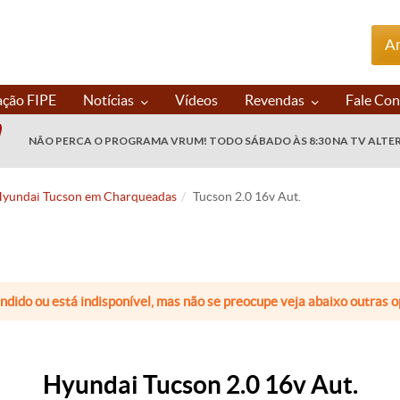
An
ação FIPE
Notícias
Vídeos
Revendas
Fale Co
NÃO PERCA O PROGRAMA VRUM! TODO SÁBADO ÀS 8:30 NA TV ALTE
yundai Tucson em Charqueadas
Tucson 2.0 16v Aut.
endido ou está indisponível, mas não se preocupe veja abaixo outras
Hyundai Tucson 2.0 16v Aut.