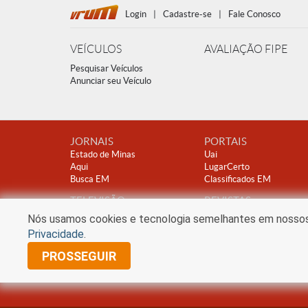
Login
|
Cadastre-se
|
Fale Conosco
VEÍCULOS
AVALIAÇÃO FIPE
Pesquisar Veículos
Anunciar seu Veículo
JORNAIS
PORTAIS
Estado de Minas
Uai
Aqui
LugarCerto
Busca EM
Classificados EM
TELEVISÃO
REVISTAS
TV Alterosa
Encontro
Nós usamos cookies e tecnologia semelhantes em nossos s
Clube A
Privacidade
.
PROSSEGUIR