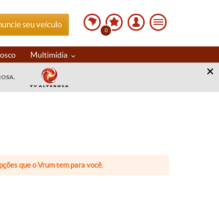
uncie seu veículo
0
nosco
Multimídia
ROSA.
 opções que o Vrum tem para você.