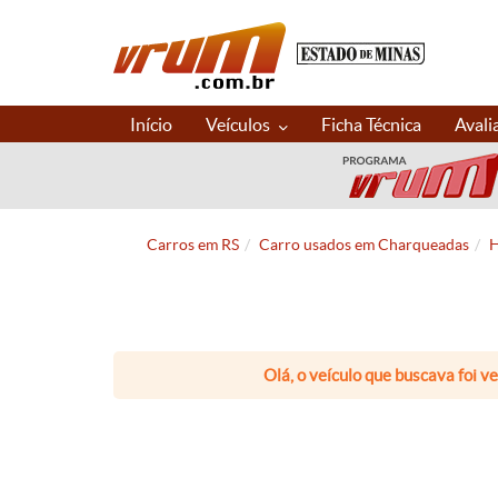
Início
Veículos
Ficha Técnica
Avali
Carros em RS
Carro usados em Charqueadas
H
Olá, o veículo que buscava foi v