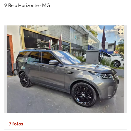
Belo Horizonte - MG
Anterior
Pró
7 fotos