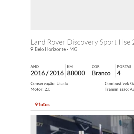
Land Rover Discovery Sport Hse 2
Belo Horizonte - MG
ANO
KM
COR
PORTAS
2016 / 2016
88000
Branco
4
Conservação:
Usado
Combustível:
Ga
Motor:
2.0
Transmissão:
A
9 fotos