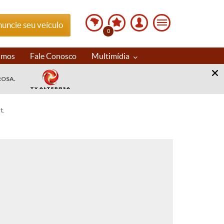
uncie seu veículo
0
imos
Fale Conosco
Multimídia
ROSA.
t.