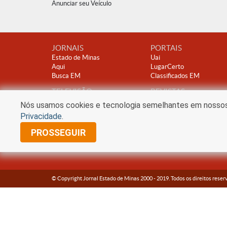
Anunciar seu Veículo
JORNAIS
PORTAIS
Estado de Minas
Uai
Aqui
LugarCerto
Busca EM
Classificados EM
TELEVISÃO
REVISTAS
TV Alterosa
Encontro
Nós usamos cookies e tecnologia semelhantes em nossos s
Clube A
Privacidade
.
PROSSEGUIR
© Copyright Jornal Estado de Minas 2000 -
2019
. Todos os direitos reser