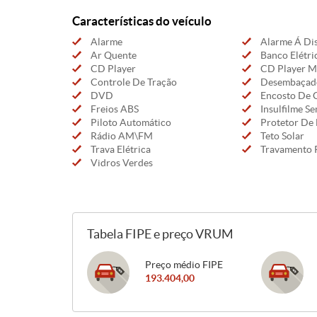
Características do veículo
Alarme
Alarme Á Dis
Ar Quente
Banco Elétri
CD Player
CD Player 
Controle De Tração
Desembaçado
DVD
Encosto De 
Freios ABS
Insulfilme S
Piloto Automático
Protetor De 
Rádio AM\FM
Teto Solar
Trava Elétrica
Travamento 
Vidros Verdes
Tabela FIPE e preço VRUM
Preço médio FIPE
193.404,00