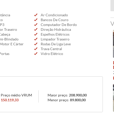
tância
Ar Condicionado
co
Bancos De Couro
V
MP3
Computador De Bordo
r Traseiro
Direção Hidráulica
Cabeça
Espelhos Elétricos
emi-Blindado
Limpador Traseiro
Motor E Cárter
Rodas De Liga Leve
Trava Central
Portas
Vidro Elétrico
Preço médio VRUM
Maior preço:
208.900,00
150.119,33
Menor preço:
89.800,00