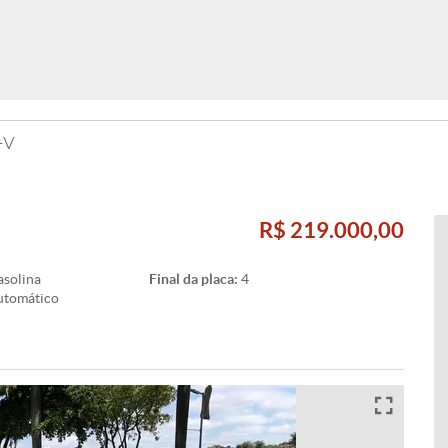
4v
R$ 219.000,00
solina
Final da placa:
4
utomático