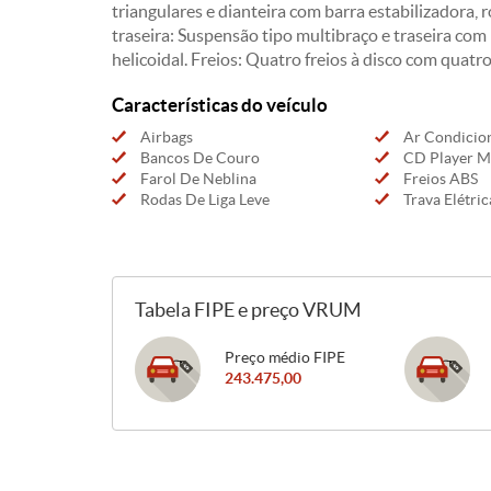
triangulares e dianteira com barra estabilizadora,
traseira: Suspensão tipo multibraço e traseira com
helicoidal. Freios: Quatro freios à disco com quatro
Características do veículo
Airbags
Ar Condicio
Bancos De Couro
CD Player 
Farol De Neblina
Freios ABS
Rodas De Liga Leve
Trava Elétric
Tabela FIPE e preço VRUM
Preço médio FIPE
243.475,00