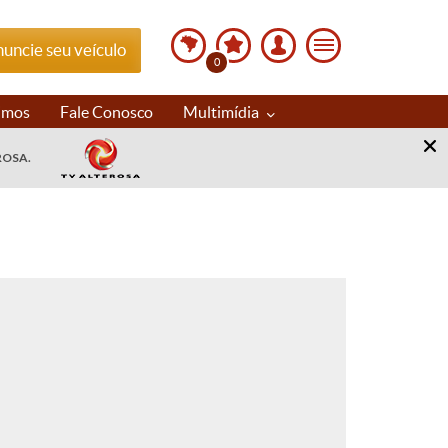
uncie seu veículo
0
imos
Fale Conosco
Multimídia
ROSA.