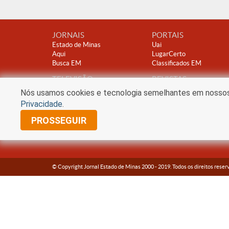
JORNAIS
PORTAIS
Estado de Minas
Uai
Aqui
LugarCerto
Busca EM
Classificados EM
TELEVISÃO
REVISTAS
TV Alterosa
Encontro
Nós usamos cookies e tecnologia semelhantes em nossos s
Clube A
Privacidade
.
PROSSEGUIR
© Copyright Jornal Estado de Minas 2000 -
2019
. Todos os direitos reser