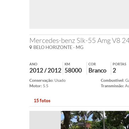
Mercedes-benz Slk-55 Amg V8 2
BELO HORIZONTE - MG
ANO
KM
COR
PORTAS
2012 / 2012
58000
Branco
2
Conservação:
Usado
Combustível:
Ga
Motor:
5.5
Transmissão:
A
15 fotos