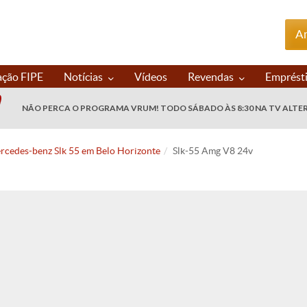
An
ação FIPE
Notícias
Vídeos
Revendas
Emprést
NÃO PERCA O PROGRAMA VRUM! TODO SÁBADO ÀS 8:30 NA TV ALTE
rcedes-benz Slk 55 em Belo Horizonte
Slk-55 Amg V8 24v