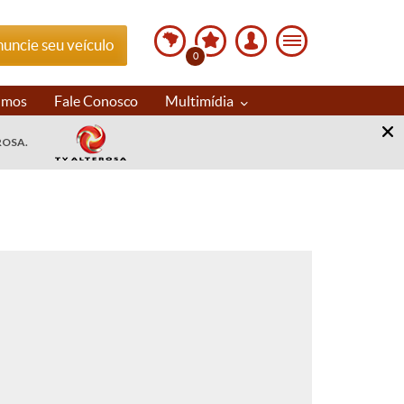
uncie seu veículo
0
imos
Fale Conosco
Multimídia
ROSA.