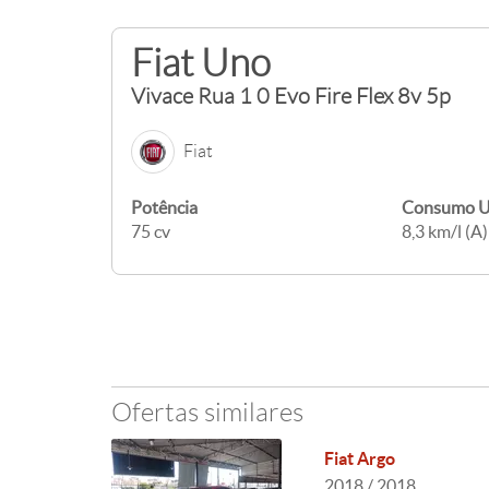
Fiat Uno
Vivace Rua 1 0 Evo Fire Flex 8v 5p
Fiat
Potência
Consumo U
75 cv
8,3 km/l (A)
Ofertas similares
Fiat Argo
2018 / 2018