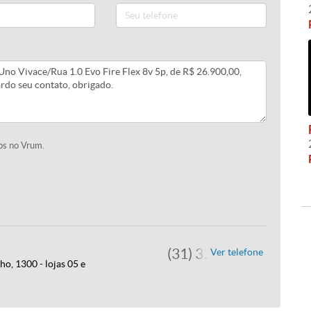
os no Vrum.
(31) 3245-7473
Ver telefone
o, 1300 - lojas 05 e