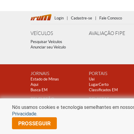
Login
|
Cadastre-se
|
Fale Conosco
VEÍCULOS
AVALIAÇÃO FIPE
Pesquisar Veículos
Anunciar seu Veículo
JORNAIS
PORTAIS
Estado de Minas
Uai
Aqui
LugarCerto
Busca EM
Classificados EM
TELEVISÃO
REVISTAS
TV Alterosa
Encontro
Nós usamos cookies e tecnologia semelhantes em nossos s
Clube A
Privacidade
.
PROSSEGUIR