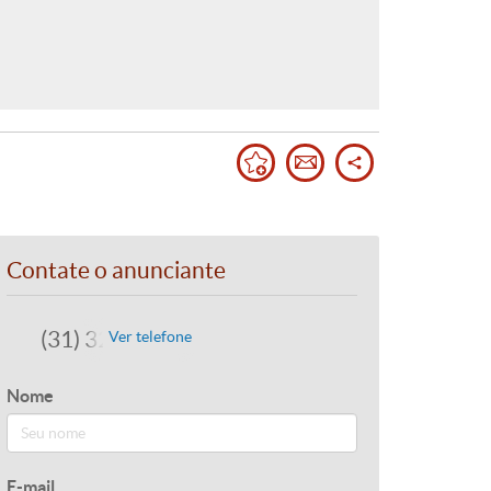
Contate o anunciante
(31) 3245-7473
Ver telefone
Nome
E-mail