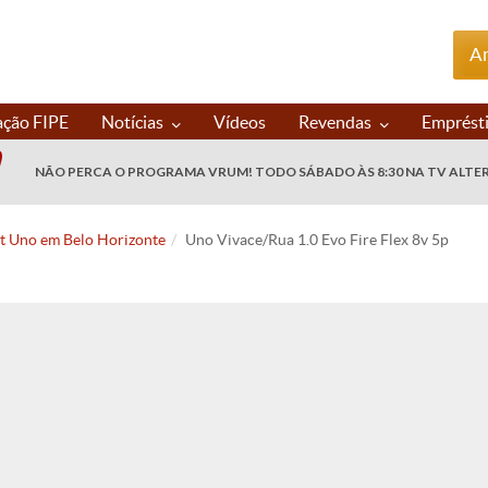
An
ação FIPE
Notícias
Vídeos
Revendas
Emprést
NÃO PERCA O PROGRAMA VRUM! TODO SÁBADO ÀS 8:30 NA TV ALTE
at Uno em Belo Horizonte
Uno Vivace/Rua 1.0 Evo Fire Flex 8v 5p