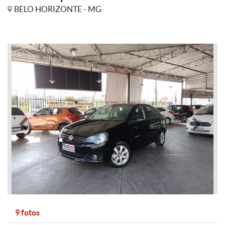
BELO HORIZONTE - MG
Anterior
Pró
9 fotos