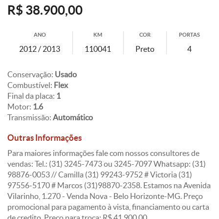
R$ 38.900,00
ANO
KM
COR
PORTAS
2012 / 2013
110041
Preto
4
Conservação:
Usado
Combustível:
Flex
Final da placa:
1
Motor:
1.6
Transmissão:
Automático
Outras Informações
Para maiores informações fale com nossos consultores de
vendas: Tel.: (31) 3245-7473 ou 3245-7097 Whatsapp: (31)
98876-0053 // Camilla (31) 99243-9752 # Victoria (31)
97556-5170 # Marcos (31)98870-2358. Estamos na Avenida
Vilarinho, 1.270 - Venda Nova - Belo Horizonte-MG. Preço
promocional para pagamento à vista, financiamento ou carta
de credito. Preço para troca: R$ 41.900,00